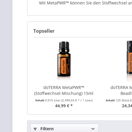
Mit MetaPWR™ können Sie den Stoffwechsel anre
Topseller
doTERRA MetaPWR™
doTERRA 
(Stoffwechsel-Mischung) 15ml
Beadle
Inhalt
0.015 Liter
(2.999,33 € * / 1 Liter)
Inhalt
125 Stück
(
44,99 € *
24,34
Filtern