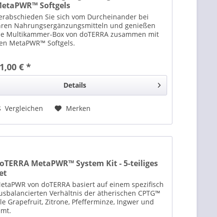
etaPWR™ Softgels
erabschieden Sie sich vom Durcheinander bei
hren Nahrungsergänzungsmitteln und genießen
ie Multikammer-Box von doTERRA zusammen mit
en MetaPWR™ Softgels.
1,00 € *
Details
Vergleichen
Merken
oTERRA MetaPWR™ System Kit - 5-teiliges
et
etaPWR von doTERRA basiert auf einem spezifisch
usbalancierten Verhältnis der ätherischen CPTG™
le Grapefruit, Zitrone, Pfefferminze, Ingwer und
imt.