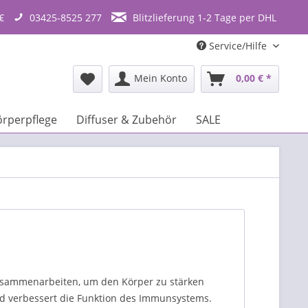
€
03425-8525 277
Blitzlieferung 1-2 Tage per DHL
Service/Hilfe
Mein Konto
0,00 € *
örperpflege
Diffuser & Zubehör
SALE
zusammenarbeiten, um den Körper zu stärken
und verbessert die Funktion des Immunsystems.