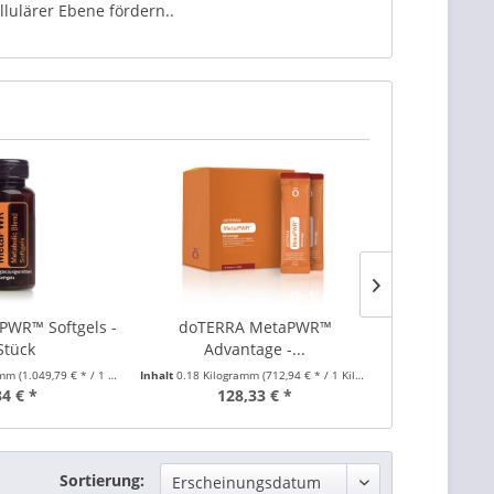
lulärer Ebene fördern..
WR™ Softgels -
doTERRA MetaPWR™
doTERR
Stück
Advantage -...
Advantage
amm
(1.049,79 € * / 1 Kilogramm)
Inhalt
0.18 Kilogramm
(712,94 € * / 1 Kilogramm)
Inhalt
0.18 Kilog
34 € *
128,33 € *
128
Sortierung: