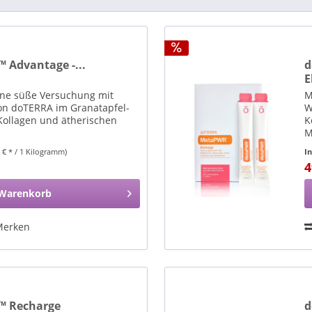
Advantage -...
d
E
eine süße Versuchung mit
M
n doTERRA im Granatapfel-
W
Kollagen und ätherischen
K
M
4 € * / 1 Kilogramm)
I
4
Warenkorb
Merken
™ Recharge
d