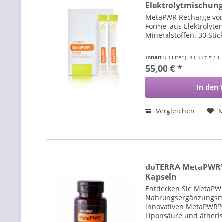
Elektrolytmischung 
MetaPWR Recharge von 
Formel aus Elektrolyte
Mineralstoffen. 30 Stic
Inhalt
0.3 Liter
(183,33 € * / 1 
55,00 € *
In den
Vergleichen
doTERRA MetaPWR™
Kapseln
Entdecken Sie MetaPW
Nahrungsergänzungsmi
innovativen MetaPWR™
Liponsäure und ätheri