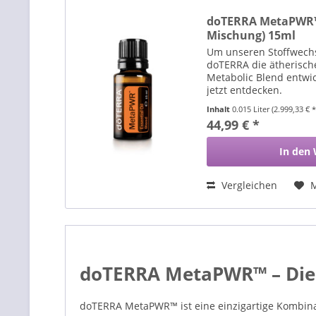
doTERRA MetaPWR™ 
Mischung) 15ml
Um unseren Stoffwechs
doTERRA die ätherisc
Metabolic Blend entwi
jetzt entdecken.
Inhalt
0.015 Liter
(2.999,33 € *
44,99 € *
In den
Vergleichen
doTERRA MetaPWR™ – Die S
doTERRA MetaPWR™ ist eine einzigartige Kombinati