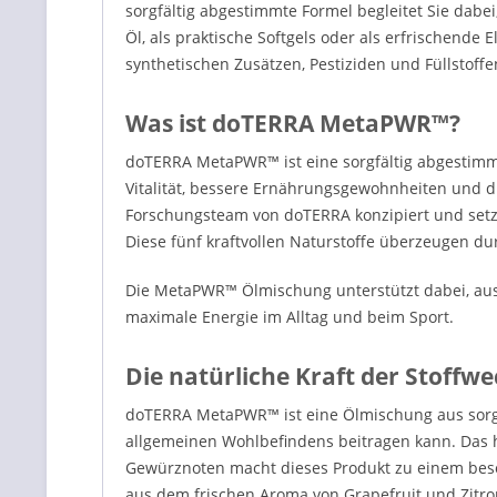
sorgfältig abgestimmte Formel begleitet Sie dabei,
Öl, als praktische Softgels oder als erfrischend
synthetischen Zusätzen, Pestiziden und Füllstoffe
Was ist doTERRA MetaPWR™?
doTERRA MetaPWR™ ist eine sorgfältig abgestimmte
Vitalität, bessere Ernährungsgewohnheiten und d
Forschungsteam von doTERRA konzipiert und setzt
Diese fünf kraftvollen Naturstoffe überzeugen du
Die MetaPWR™ Ölmischung unterstützt dabei, aus 
maximale Energie im Alltag und beim Sport.
Die natürliche Kraft der Stoffw
doTERRA MetaPWR™ ist eine Ölmischung aus sorgfä
allgemeinen Wohlbefindens beitragen kann. Das 
Gewürznoten macht dieses Produkt zu einem beson
aus dem frischen Aroma von Grapefruit und Zitro