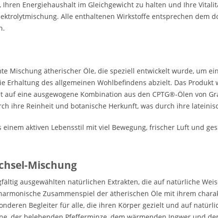
 Ihren Energiehaushalt im Gleichgewicht zu halten und Ihre Vitalit
e Elektrolytmischung. Alle enthaltenen Wirkstoffe entsprechen dem
n.
 Mischung ätherischer Öle, die speziell entwickelt wurde, um ein
ie Erhaltung des allgemeinen Wohlbefindens abzielt. Das Produkt
 auf eine ausgewogene Kombination aus den CPTG®-Ölen von Grape
rch ihre Reinheit und botanische Herkunft, was durch ihre lateini
einem aktiven Lebensstil mit viel Bewegung, frischer Luft und ge
echsel-Mischung
ltig ausgewählten natürlichen Extrakten, die auf natürliche Weis
harmonische Zusammenspiel der ätherischen Öle mit ihrem charakt
deren Begleiter für alle, die ihren Körper gezielt und auf natür
ne, der belebenden Pfefferminze, dem wärmenden Ingwer und dem w