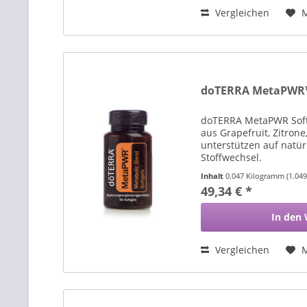
Vergleichen
doTERRA MetaPWR™ 
doTERRA MetaPWR Softg
aus Grapefruit, Zitrone
unterstützen auf natür
Stoffwechsel.
Inhalt
0.047 Kilogramm
(1.04
49,34 € *
In den
Vergleichen