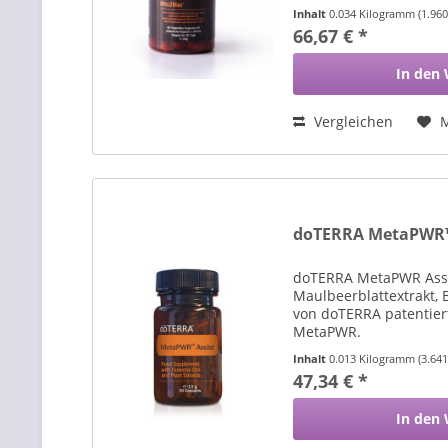
Inhalt
0.034 Kilogramm
(1.96
66,67 € *
In den
Vergleichen
doTERRA MetaPWR™ 
doTERRA MetaPWR Assis
Maulbeerblattextrakt, 
von doTERRA patentier
MetaPWR.
Inhalt
0.013 Kilogramm
(3.64
47,34 € *
In den