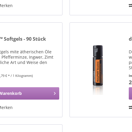
Merken
Softgels - 90 Stück
d
els mite ätherischen Öle
D
, Pfefferminze, Ingwer, Zimt
w
liche Art und Weise den
p
S
9,79 € * / 1 Kilogramm)
I
2
Warenkorb
Merken