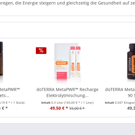
gen, die Energie steigern und gleichzeitig die Gesundheit auf zel
MetaPWR™
doTERRA MetaPWR™ Recharge
doTERRA MetaP
ts...
Elektrolytmischung...
90 
0,19 € * / 1 Stück)
Inhalt
0.3 Liter
(165,00 € * / 1 Liter)
Inhalt
0.047 Kilogr
 € *
49,50 € *
49,
55,00 € *