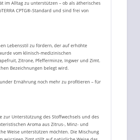
ät im Alltag zu unterstützen – ob als ätherisches
 doTERRA CPTG®-Standard und sind frei von
en Lebensstil zu fördern, der auf erhöhte
 wurde vom klinisch-medizinischen
fruit, Zitrone, Pfefferminze, Ingwer und Zimt.
schen Bezeichnungen belegt wird.
sunder Ernährung noch mehr zu profitieren – für
e zur Unterstützung des Stoffwechsels und des
eristischen Aroma aus Zitrus-, Minz- und
liche Weise unterstützen möchten. Die Mischung
ürzigen Zimt stillt auf natürliche Weise das