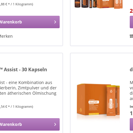
0,88 € * / 1 Kilogramm)
2
Warenkorb
Merken
Assist - 30 Kapseln
d
t - eine Kombination aus
M
Berberin, Zimtpulver und der
v
ten ätherischen Ölmischung
d
a
1,54 € * / 1 Kilogramm)
I
1
Warenkorb