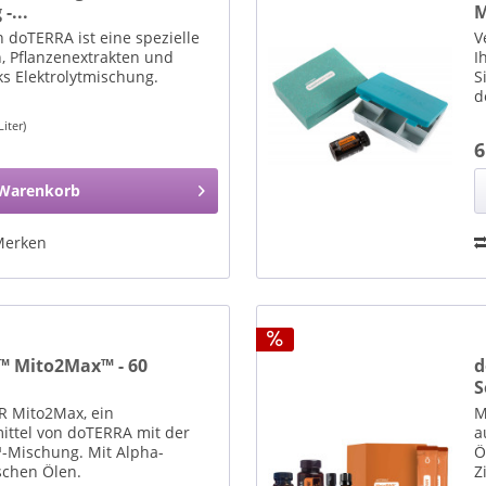
-...
M
doTERRA ist eine spezielle
V
n, Pflanzenextrakten und
I
ks Elektrolytmischung.
S
d
Liter)
6
Warenkorb
Merken
 Mito2Max™ - 60
d
S
R Mito2Max, ein
M
ttel von doTERRA mit der
a
-Mischung. Mit Alpha-
Ö
schen Ölen.
Z