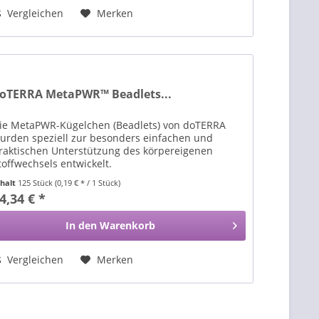
Vergleichen
Merken
oTERRA MetaPWR™ Beadlets...
ie MetaPWR-Kügelchen (Beadlets) von doTERRA
urden speziell zur besonders einfachen und
raktischen Unterstützung des körpereigenen
toffwechsels entwickelt.
nhalt
125 Stück
(0,19 € * / 1 Stück)
4,34 € *
In den
Warenkorb
Vergleichen
Merken