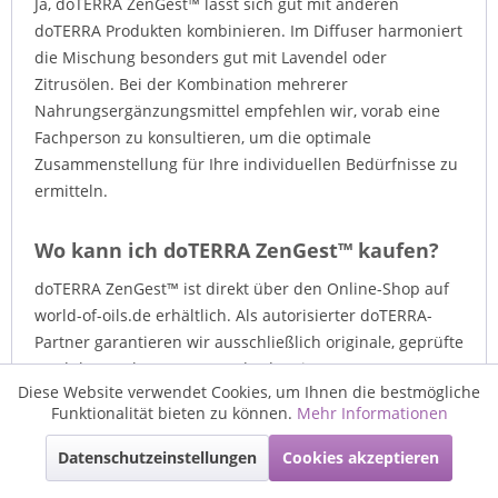
Ja, doTERRA ZenGest™ lässt sich gut mit anderen
doTERRA Produkten kombinieren. Im Diffuser harmoniert
die Mischung besonders gut mit Lavendel oder
Zitrusölen. Bei der Kombination mehrerer
Nahrungsergänzungsmittel empfehlen wir, vorab eine
Fachperson zu konsultieren, um die optimale
Zusammenstellung für Ihre individuellen Bedürfnisse zu
ermitteln.
Wo kann ich doTERRA ZenGest™ kaufen?
doTERRA ZenGest™ ist direkt über den Online-Shop auf
world-of-oils.de erhältlich. Als autorisierter doTERRA-
Partner garantieren wir ausschließlich originale, geprüfte
Produkte nach CPTG®-Standard. Bei Fragen zur
Diese Website verwendet Cookies, um Ihnen die bestmögliche
Bestellung oder zu den einzelnen Produktvarianten steht
Aktiv
Funktionale
Funktionalität bieten zu können.
Mehr Informationen
Ihnen unser Team jederzeit zur Verfügung
Datenschutzeinstellungen
Cookies akzeptieren
Aktiv
Marketing
Jede Frage ist es wert