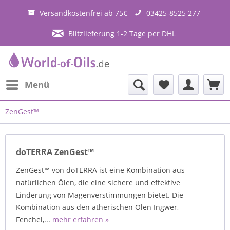
Versandkostenfrei ab 75€
03425-8525 277
Blitzlieferung 1-2 Tage per DHL
Menü
ZenGest™
doTERRA ZenGest™
ZenGest™ von doTERRA ist eine Kombination aus
natürlichen Ölen, die eine sichere und effektive
Linderung von Magenverstimmungen bietet. Die
Kombination aus den ätherischen Ölen Ingwer,
Fenchel,...
mehr erfahren »