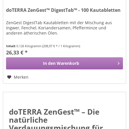
doTERRA ZenGest™ DigestTab™ - 100 Kautabletten
ZenGest DigestTab Kautabletten mit der Mischung aus
Ingwer, Fenchel, Koriandersamen, Pfefferminze und
anderen ätherischen Ölen.
Inhalt
0.126 Kilogramm
(208,97 € * / 1 Kilogramm)
26,33 € *
In den
Warenkorb
Merken
doTERRA ZenGest™ – Die
natürliche
Verdauungsmischung für