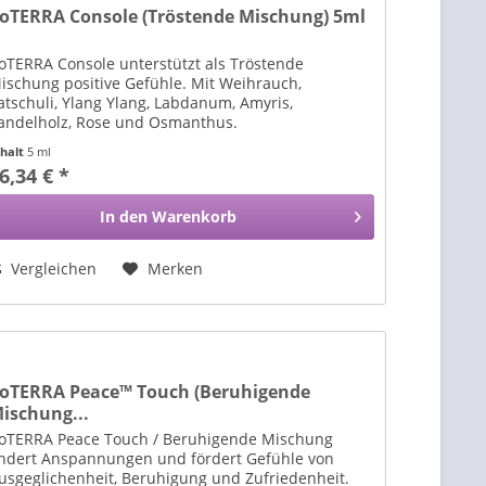
oTERRA Console (Tröstende Mischung) 5ml
oTERRA Console unterstützt als Tröstende
ischung positive Gefühle. Mit Weihrauch,
atschuli, Ylang Ylang, Labdanum, Amyris,
andelholz, Rose und Osmanthus.
nhalt
5 ml
6,34 € *
In den
Warenkorb
Vergleichen
Merken
oTERRA Peace™ Touch (Beruhigende
ischung...
oTERRA Peace Touch / Beruhigende Mischung
indert Anspannungen und fördert Gefühle von
usgeglichenheit, Beruhigung und Zufriedenheit.