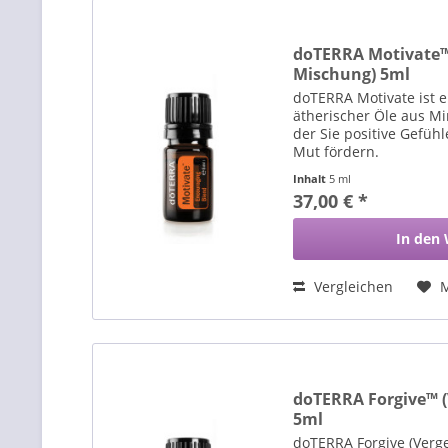
doTERRA Motivate™
Mischung) 5ml
doTERRA Motivate ist e
ätherischer Öle aus Mi
der Sie positive Gefüh
Mut fördern.
Inhalt
5 ml
37,00 € *
In den
Vergleichen
doTERRA Forgive™ 
5ml
doTERRA Forgive (Verg