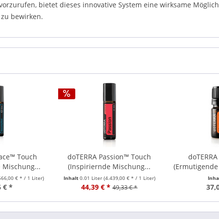
vorzurufen, bietet dieses innovative System eine wirksame Möglic
 zu bewirken.
ace™ Touch
doTERRA Passion™ Touch
doTERRA 
 Mischung...
(Inspiriernde Mischung...
(Ermutigende
566,00 € * / 1 Liter)
Inhalt
0.01 Liter
(4.439,00 € * / 1 Liter)
Inha
 € *
44,39 € *
37,
49,33 € *