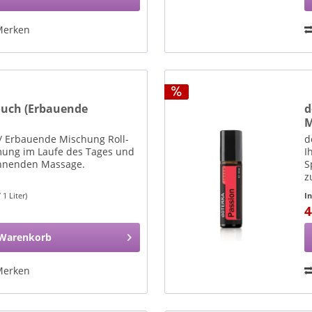
Merken
uch (Erbauende
d
M
/ Erbauende Mischung Roll-
d
mung im Laufe des Tages und
I
nnenden Massage.
S
z
 1 Liter)
I
4
Warenkorb
Merken