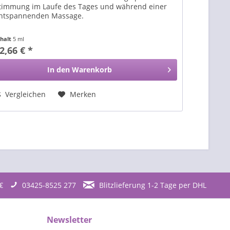
timmung im Laufe des Tages und während einer
ntspannenden Massage.
nhalt
5 ml
2,66 € *
In den
Warenkorb
Vergleichen
Merken
€
03425-8525 277
Blitzlieferung 1-2 Tage per DHL
Newsletter