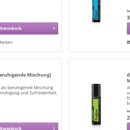
I
3
Warenkorb
Merken
eruhigende Mischung)
d
M
 als beruhigende Mischung
d
Beruhigung und Zufriedenheit.
u
f
b
I
2
Warenkorb