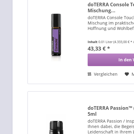
doTERRA Console T
Mischung...
doTERRA Console Touch
Mischung im praktische
Hoffnung und Wohlbef
Inhalt
0.01 Liter
(4.333,00 € * /
43,33 € *
In den
Vergleichen
doTERRA Passion™ (
5ml
doTERRA Passion / Insp
Ihnen dabei, die Bege
Leidenschaft in Ihrem