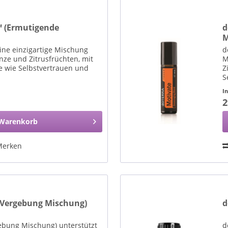
 (Ermutigende
d
M
ine einzigartige Mischung
d
nze und Zitrusfrüchten, mit
M
le wie Selbstvertrauen und
Z
S
I
2
Warenkorb
Merken
(Vergebung Mischung)
d
ebung Mischung) unterstützt
d