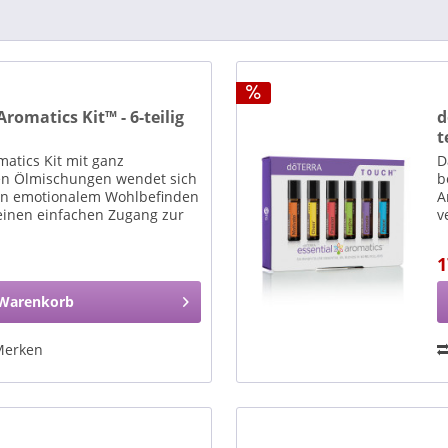
romatics Kit™ - 6-teilig
d
t
atics Kit mit ganz
D
en Ölmischungen wendet sich
b
von emotionalem Wohlbefinden
A
einen einfachen Zugang zur
v
1
Warenkorb
Merken