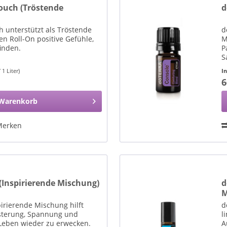
ouch (Tröstende
d
 unterstützt als Tröstende
d
n Roll-On positive Gefühle,
M
inden.
P
S
 1 Liter)
I
6
Warenkorb
Merken
Inspirierende Mischung)
d
M
irierende Mischung hilft
d
isterung, Spannung und
l
 Leben wieder zu erwecken.
A