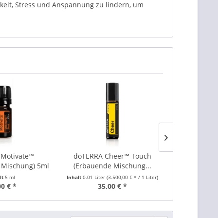
hkeit, Stress und Anspannung zu lindern, um
Motivate™
doTERRA Cheer™ Touch
doTERRA Che
 Mischung) 5ml
(Erbauende Mischung...
Misch
lt
5 ml
Inhalt
0.01 Liter
(3.500,00 € * / 1 Liter)
In
00 € *
35,00 € *
42