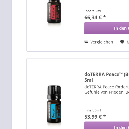
Inhalt
5 ml
66,34 € *
In den
Vergleichen
doTERRA Peace™ (B
5ml
doTERRA Peace fördert
Gefühle von Frieden, 
Inhalt
5 ml
53,99 € *
In den