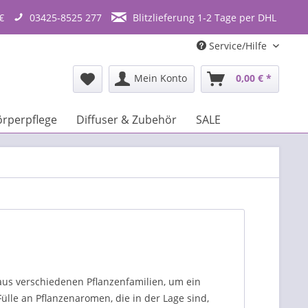
€
03425-8525 277
Blitzlieferung 1-2 Tage per DHL
Service/Hilfe
Mein Konto
0,00 € *
örperpflege
Diffuser & Zubehör
SALE
us verschiedenen Pflanzenfamilien, um ein
ülle an Pflanzenaromen, die in der Lage sind,