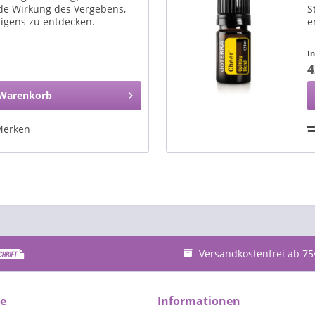
nde Wirkung des Vergebens,
S
igens zu entdecken.
e
I
4
Warenkorb
Merken
Versandkostenfrei ab 75
ce
Informationen