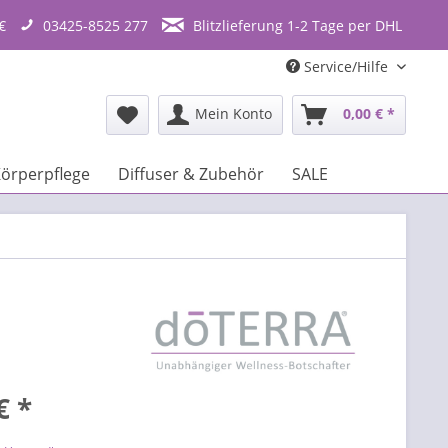
€
03425-8525 277
Blitzlieferung 1-2 Tage per DHL
Service/Hilfe
Mein Konto
0,00 € *
örperpflege
Diffuser & Zubehör
SALE
€ *