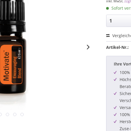
inkl. MwSt.
zzg
Sofort ver
Vergleic
Artikel-Nr.:
Ihre Vor
100% 
Höchs
Berat
Siche
Versc
Versa
100% 
Herst
Zuse-