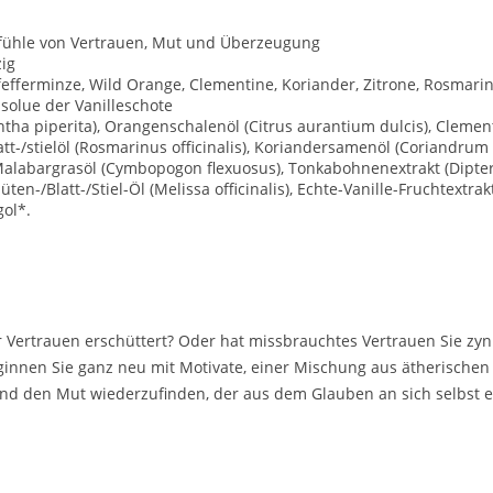
fühle von Vertrauen, Mut und Überzeugung
zig
fefferminze, Wild Orange, Clementine, Koriander, Zitrone, Rosmarin
olue der Vanilleschote
tha piperita), Orangenschalenöl (Citrus aurantium dulcis), Clemen
att-/stielöl (Rosmarinus officinalis), Koriandersamenöl (Coriandrum
),Malabargrasöl (Cymbopogon flexuosus), Tonkabohnenextrakt (Dip
n-/Blatt-/Stiel-Öl (Melissa officinalis), Echte-Vanille-Fruchtextrakt 
gol*.
r Vertrauen erschüttert? Oder hat missbrauchtes Vertrauen Sie zyni
ginnen Sie ganz neu mit Motivate, einer Mischung aus ätherischen 
 und den Mut wiederzufinden, der aus dem Glauben an sich selbst en