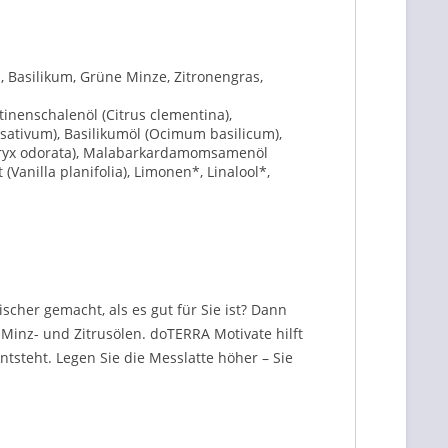
, Basilikum, Grüne Minze, Zitronengras,
tinenschalenöl (Citrus clementina),
 sativum), Basilikumöl (Ocimum basilicum),
teryx odorata), Malabarkardamomsamenöl
(Vanilla planifolia), Limonen*, Linalool*,
scher gemacht, als es gut für Sie ist? Dann
Minz- und Zitrusölen. doTERRA Motivate hilft
tsteht. Legen Sie die Messlatte höher – Sie