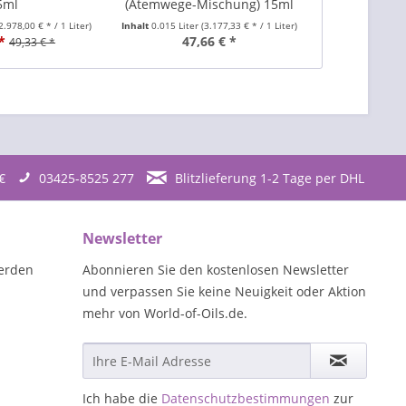
5ml
(Atemwege-Mischung) 15ml
(Immunsys
2.978,00 € * / 1 Liter)
Inhalt
0.015 Liter
(3.177,33 € * / 1 Liter)
Inhalt
0.015 Lite
*
47,66 € *
54,67 €
49,33 € *
€
03425-8525 277
Blitzlieferung 1-2 Tage per DHL
Newsletter
erden
Abonnieren Sie den kostenlosen Newsletter
und verpassen Sie keine Neuigkeit oder Aktion
mehr von World-of-Oils.de.
Ich habe die
Datenschutzbestimmungen
zur