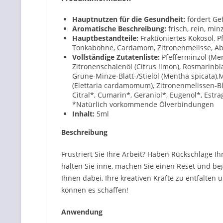
Hauptnutzen für die Gesundheit:
fördert Ge
Aromatische Beschreibung:
frisch, rein, min
Hauptbestandteile:
Fraktioniertes Kokosöl, P
Tonkabohne, Cardamom, Zitronenmelisse, Abs
Vollständige Zutatenliste:
Pfefferminzöl (Men
Zitronenschalenöl (Citrus limon), Rosmarinbl
Grüne-Minze-Blatt-/Stielöl (Mentha spicata
(Elettaria cardamomum), Zitronenmelissen-Blüte
Citral*, Cumarin*, Geraniol*, Eugenol*, Estra
*Natürlich vorkommende Ölverbindungen
Inhalt:
5
ml
Beschreibung
Frustriert Sie Ihre Arbeit? Haben Rückschläge Ih
halten Sie inne, machen Sie einen Reset und be
Ihnen dabei, Ihre kreativen Kräfte zu entfalten
können es schaffen!
Anwendung