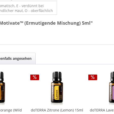
omatisch, E - verdünnt bei
ndlicher Haut, O - oberflächlich
 Motivate™ (Ermutigende Mischung) 5ml"
enfalls angesehen
orange (Wild
doTERRA Zitrone (Lemon) 15ml
doTERRA Laven