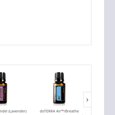
del (Lavender)
doTERRA Air™/Breathe
doTERR