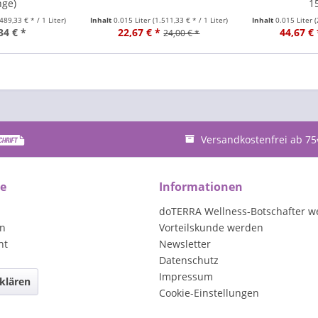
nge)
1
.489,33 € * / 1 Liter)
Inhalt
0.015 Liter
(1.511,33 € * / 1 Liter)
Inhalt
0.015 Liter
(
34 € *
22,67 € *
44,67 € 
24,00 € *
Versandkostenfrei ab 75
ce
Informationen
doTERRA Wellness-Botschafter w
en
Vorteilskunde werden
ht
Newsletter
Datenschutz
Impressum
klären
Cookie-Einstellungen