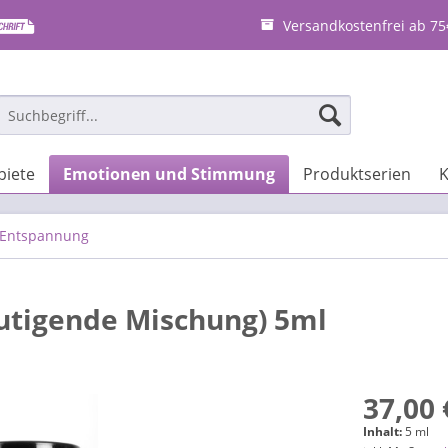
Versandkostenfrei ab 75
iete
Emotionen und Stimmung
Produktserien
K
Entspannung
utigende Mischung) 5ml
37,00 
Inhalt:
5 ml