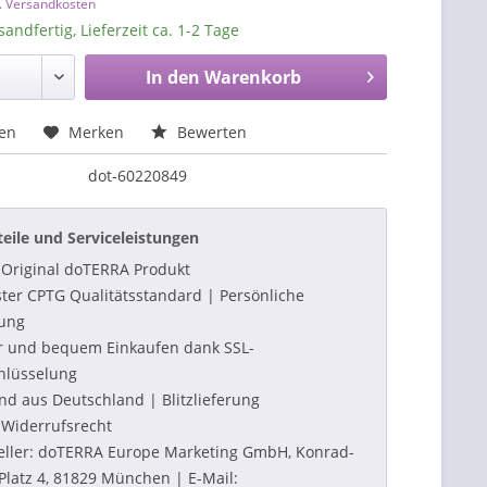
l. Versandkosten
sandfertig, Lieferzeit ca. 1-2 Tage
In den
Warenkorb
hen
Merken
Bewerten
dot-60220849
teile und Serviceleistungen
Original doTERRA Produkt
ter CPTG Qualitätsstandard | Persönliche
ung
r und bequem Einkaufen dank SSL-
hlüsselung
nd aus Deutschland | Blitzlieferung
Widerrufsrecht
eller: doTERRA Europe Marketing GmbH, Konrad-
Platz 4, 81829 München | E-Mail: