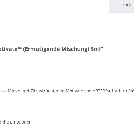
kund
tivate™ (Ermutigende Mischung) 5ml"
 aus Minze und Zitrusfrüchten in Motivate von dōTERRA fördern S
f die Emotionen