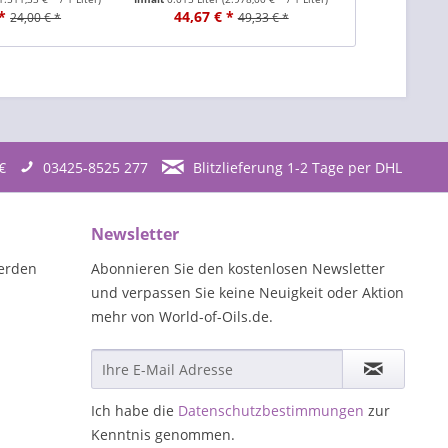
*
44,67 € *
47
24,00 € *
49,33 € *
€
03425-8525 277
Blitzlieferung 1-2 Tage per DHL
Newsletter
erden
Abonnieren Sie den kostenlosen Newsletter
und verpassen Sie keine Neuigkeit oder Aktion
mehr von World-of-Oils.de.
Ich habe die
Datenschutzbestimmungen
zur
Kenntnis genommen.