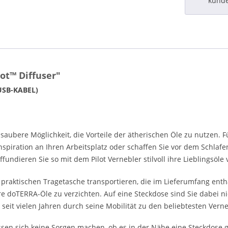
kund
ot™ Diffuser"
USB-KABEL)
saubere Möglichkeit, die Vorteile der ätherischen Öle zu nutzen. F
 Inspiration an Ihren Arbeitsplatz oder schaffen Sie vor dem Sch
fundieren Sie so mit dem Pilot Vernebler stilvoll ihre Lieblingsöle
nen praktischen Tragetasche transportieren, die im Lieferumfang enth
re doTERRA-Öle zu verzichten. Auf eine Steckdose sind Sie dabei ni
 seit vielen Jahren durch seine Mobilität zu den beliebtesten Ver
ssen sich keine Sorgen machen, ob es in der Nähe eine Steckdose g