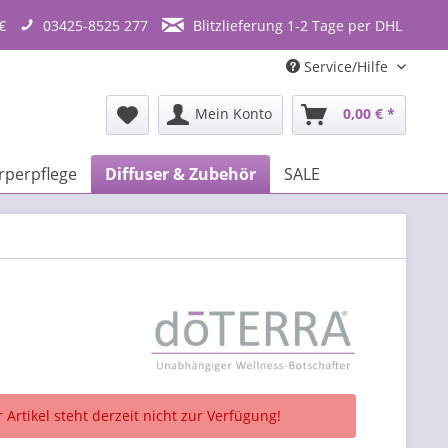
€
03425-8525 277
Blitzlieferung 1-2 Tage per DHL
Service/Hilfe
Mein Konto
0,00 € *
rperpflege
Diffuser & Zubehör
SALE
 Artikel steht derzeit nicht zur Verfügung!