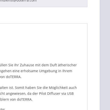
endienst@doterra.com
üllen Sie Ihr Zuhause mit dem Duft ätherischer
lafengehen eine erholsame Umgebung in Ihrem
 von doTERRA.
alten ist. Somit haben Sie die Möglichkeit auch
cht angewiesen, da der Pilot Diffuser via USB
neblern von doTERRA.
ibt