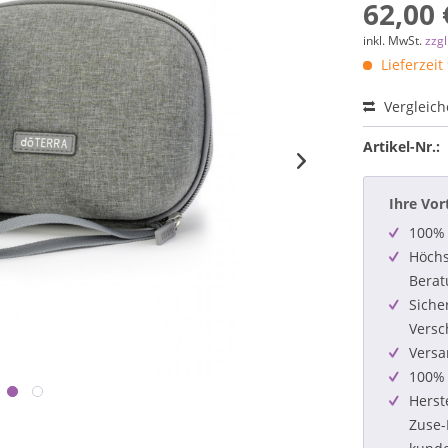
62,00 
inkl. MwSt.
zzg
Lieferzeit
Vergleic
Artikel-Nr.:
Ihre Vor
100% 
Höchs
Berat
Siche
Versc
Versa
100% 
Herst
Zuse-