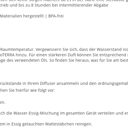
rieb und bis zu 8 Stunden bei intermittierender Abgabe
aterialien hergestellt |
BPA-frei
Raumtemperatur. Vergewissern Sie sich, dass der Wasserstand nic
doTERRA hinzu. Für einen stärkeren Duft können Sie entsprechend
ge des verwendeten Öls. So finden Sie heraus, was für Sie am best
 Ölrückstände in Ihrem Diffuser ansammeln und den ordnungsgemä
en Sie hierfür wie folgt vor:
en.
 sich die Wasser-Essig-Mischung im gesamten Gerät verteilen und e
nem in Essig getauchten Wattestäbchen reinigen.