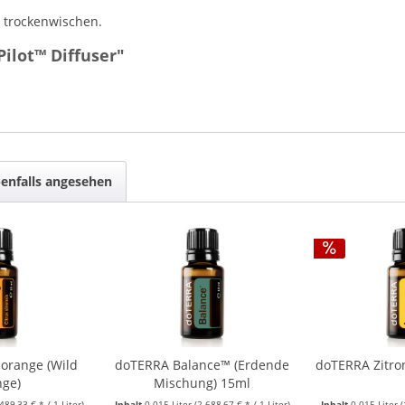
h trockenwischen.
ilot™ Diffuser"
enfalls angesehen
orange (Wild
doTERRA Balance™ (Erdende
doTERRA Zitro
nge)
Mischung) 15ml
.489,33 € * / 1 Liter)
Inhalt
0.015 Liter
(2.688,67 € * / 1 Liter)
Inhalt
0.015 Liter
(