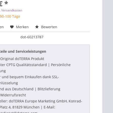
€ *
l. Versandkosten
 90-100 Tage
hen
Merken
Bewerten
dot-60213787
teile und Serviceleistungen
Original doTERRA Produkt
ter CPTG Qualitätsstandard | Persönliche
ung
r und bequem Einkaufen dank SSL-
hlüsselung
nd aus Deutschland | Blitzlieferung
Widerrufsrecht
eller: doTERRA Europe Marketing GmbH, Konrad-
Platz 4, 81829 München | E-Mail: