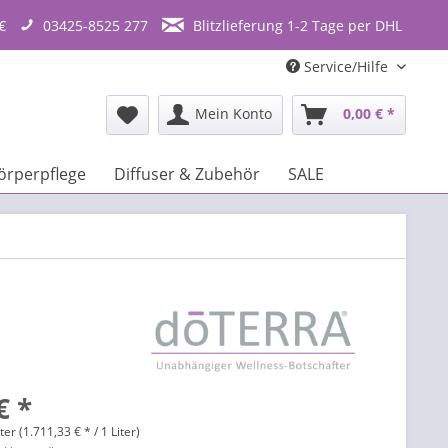
€
03425-8525 277
Blitzlieferung 1-2 Tage per DHL
Service/Hilfe
Mein Konto
0,00 € *
örperpflege
Diffuser & Zubehör
SALE
€ *
ter (1.711,33 € * / 1 Liter)