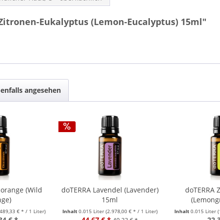
Zitronen-Eukalyptus (Lemon-Eucalyptus) 15ml"
enfalls angesehen
orange (Wild
doTERRA Lavendel (Lavender)
doTERRA Z
nge)
15ml
(Lemongr
.489,33 € * / 1 Liter)
Inhalt
0.015 Liter
(2.978,00 € * / 1 Liter)
Inhalt
0.015 Liter
(
34 € *
44,67 € *
22,