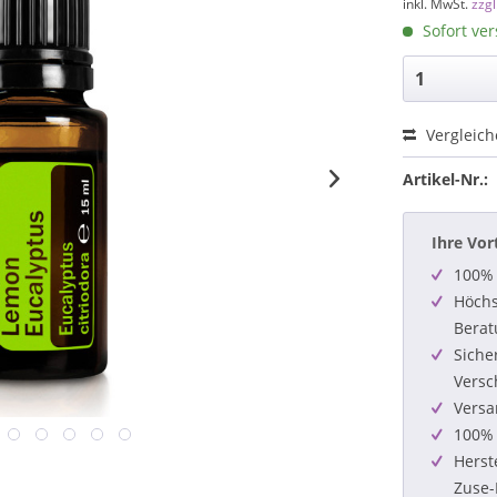
inkl. MwSt.
zzg
Sofort ver
Vergleic
Artikel-Nr.:
Ihre Vor
100% 
Höchs
Berat
Siche
Versc
Versa
100% 
Herst
Zuse-