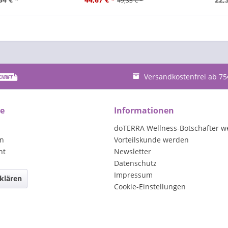
49,33 € *
Versandkostenfrei ab 75
ce
Informationen
doTERRA Wellness-Botschafter w
en
Vorteilskunde werden
ht
Newsletter
Datenschutz
Impressum
klären
Cookie-Einstellungen