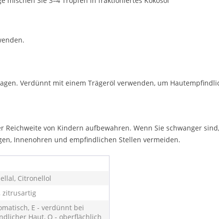
e mischen Sie 3–4 Tropfen in fraktioniertes Kokosöl
rwenden.
tragen. Verdünnt mit einem Trägeröl verwenden, um Hautempfindli
Reichweite von Kindern aufbewahren. Wenn Sie schwanger sind, sti
Augen, Innenohren und empfindlichen Stellen vermeiden.
ellal, Citronellol
, zitrusartig
omatisch, E - verdünnt bei
ndlicher Haut, O - oberflächlich