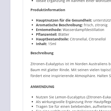
Ideale Ergänzung im Rahmen einer wohltue
Produktinformation
Hauptnutzen für die Gesundheit:
unterstützt
Aromatische Beschreibung:
frisch, zitronig
Erntemethode:
Wasserdampfdestillation
Pflanzenteil:
Blätter
Hauptbestandteile:
Citronellal, Citronellol
Inhalt:
15ml
Beschreibung
Zitronen-Eukalyptus ist im Norden Australiens
Baum mit glatter Rinde. Mit seinen vielen topi
fördert eine inspirierende Atmosphäre. Halten S
ANWENDUNG
Nutzen Sie Lemon-Eucalyptus (Zitronen-Eukal
Als wirkungsvolle Ergänzung Ihrer Hautpflege
Tragen Sie für einen belebenden, aufheitern