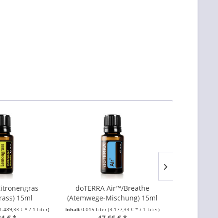
itronengras
doTERRA Air™/Breathe
doTERRA
ass) 15ml
(Atemwege-Mischung) 15ml
Melaleuca 
1.489,33 € * / 1 Liter)
Inhalt
0.015 Liter
(3.177,33 € * / 1 Liter)
Inhalt
0.015 Lite
34 € *
47,66 € *
35,10 €