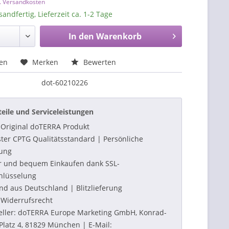
l. Versandkosten
sandfertig, Lieferzeit ca. 1-2 Tage
In den
Warenkorb
hen
Merken
Bewerten
dot-60210226
teile und Serviceleistungen
Original doTERRA Produkt
ter CPTG Qualitätsstandard | Persönliche
ung
r und bequem Einkaufen dank SSL-
hlüsselung
nd aus Deutschland | Blitzlieferung
Widerrufsrecht
eller: doTERRA Europe Marketing GmbH, Konrad-
Platz 4, 81829 München | E-Mail: