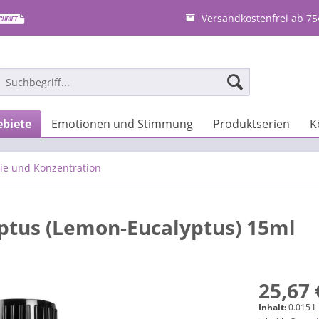
Versandkostenfrei ab 75
biete
Emotionen und Stimmung
Produktserien
K
ie und Konzentration
ptus (Lemon-Eucalyptus) 15ml
25,67 
Inhalt:
0.015 Li