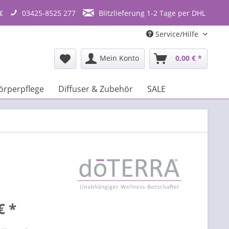
€
03425-8525 277
Blitzlieferung 1-2 Tage per DHL
Service/Hilfe
Mein Konto
0,00 € *
örperpflege
Diffuser & Zubehör
SALE
€ *