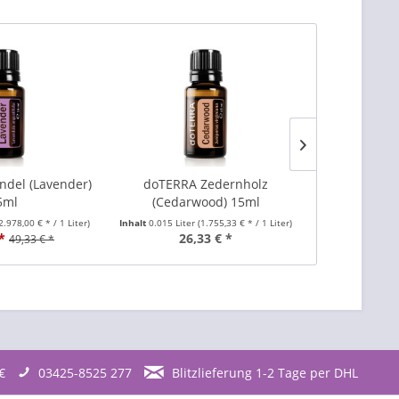
del (Lavender)
doTERRA Zedernholz
doTERRA Rosm
5ml
(Cedarwood) 15ml
2.978,00 € * / 1 Liter)
Inhalt
0.015 Liter
(1.755,33 € * / 1 Liter)
Inhalt
0.015 Lite
*
26,33 € *
33
49,33 € *
€
03425-8525 277
Blitzlieferung 1-2 Tage per DHL