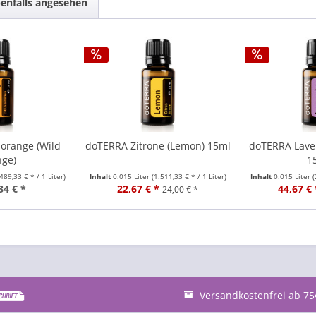
enfalls angesehen
orange (Wild
doTERRA Zitrone (Lemon) 15ml
doTERRA Laven
nge)
1
.489,33 € * / 1 Liter)
Inhalt
0.015 Liter
(1.511,33 € * / 1 Liter)
Inhalt
0.015 Liter
(
34 € *
22,67 € *
44,67 € 
24,00 € *
Versandkostenfrei ab 75