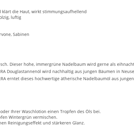
 klärt die Haut, wirkt stimmungsaufhellend
lzig, luftig
arvone, Sabinen
misch. Dieser hohe, immergrüne Nadelbaum wird gerne als eihnac
ERRA Douglastannenöl wird nachhaltig aus jungen Bäumen in Neus
RA erntet dieses hochwertige ätherische Nadelbaumöl aus jungen 
e oder Ihrer Waschlotion einen Tropfen des Öls bei.
pfen Wintergrün vermischen.
hen Reinigungseffekt und stärkeren Glanz.