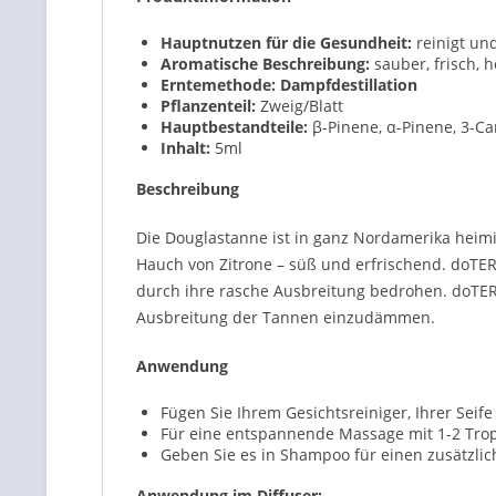
Hauptnutzen für die Gesundheit:
reinigt und
Aromatische Beschreibung:
sauber, frisch, ho
Erntemethode:
Dampfdestillation
Pflanzenteil:
Zweig/Blatt
Hauptbestandteile:
β-Pinene, α-Pinene, 3-C
Inhalt:
5
ml
Beschreibung
Die Douglastanne ist in ganz Nordamerika hei
Hauch von Zitrone – süß und erfrischend. doT
durch ihre rasche Ausbreitung bedrohen. doTER
Ausbreitung der Tannen einzudämmen.
Anwendung
Fügen Sie Ihrem Gesichtsreiniger, Ihrer Seif
Für eine entspannende Massage mit 1-2 Tro
Geben Sie es in Shampoo für einen zusätzlic
Anwendung im Diffuser: