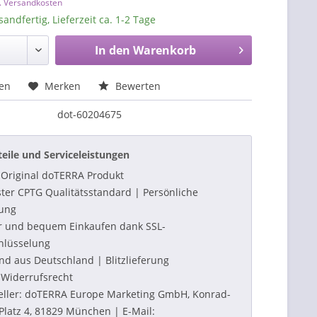
l. Versandkosten
sandfertig, Lieferzeit ca. 1-2 Tage
In den
Warenkorb
hen
Merken
Bewerten
dot-60204675
teile und Serviceleistungen
Original doTERRA Produkt
ter CPTG Qualitätsstandard | Persönliche
ung
r und bequem Einkaufen dank SSL-
hlüsselung
nd aus Deutschland | Blitzlieferung
Widerrufsrecht
eller: doTERRA Europe Marketing GmbH, Konrad-
Platz 4, 81829 München | E-Mail: