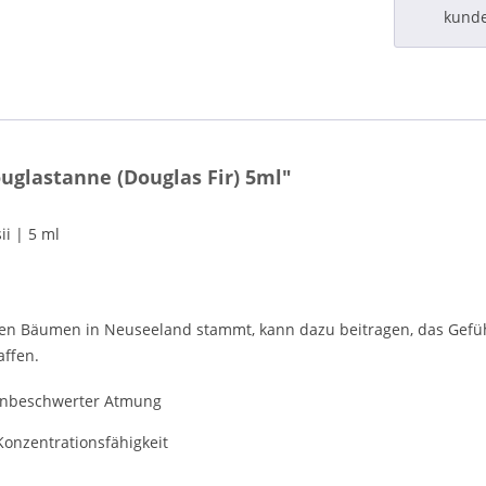
kund
glastanne (Douglas Fir) 5ml"
i | 5 ml
en Bäumen in Neuseeland stammt, kann dazu beitragen, das Gefühl
ffen.
 unbeschwerter Atmung
onzentrationsfähigkeit