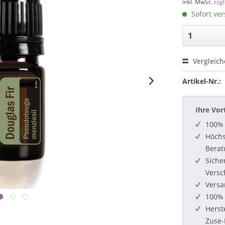
inkl. MwSt.
zzg
Sofort ver
Vergleic
Artikel-Nr.:
Ihre Vor
100% 
Höchs
Berat
Siche
Versc
Versa
100% 
Herst
Zuse-