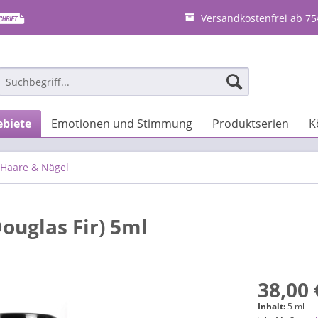
Versandkostenfrei ab 75
biete
Emotionen und Stimmung
Produktserien
K
 Haare & Nägel
ouglas Fir) 5ml
38,00 
Inhalt:
5 ml