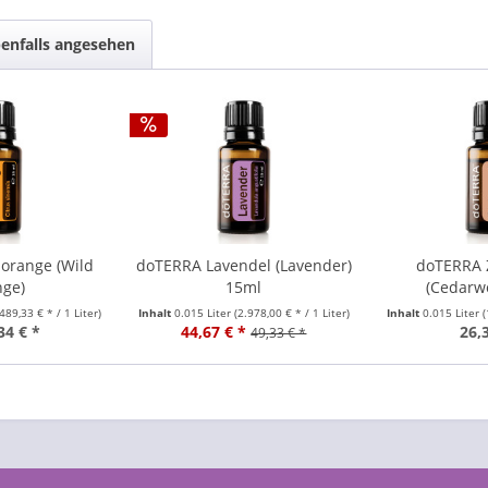
enfalls angesehen
orange (Wild
doTERRA Lavendel (Lavender)
doTERRA 
nge)
15ml
(Cedarw
.489,33 € * / 1 Liter)
Inhalt
0.015 Liter
(2.978,00 € * / 1 Liter)
Inhalt
0.015 Liter
(
34 € *
44,67 € *
26,
49,33 € *