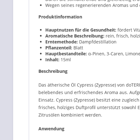
Wegen seines regenerierenden Aromas und d
Produktinformation
Hauptnutzen für die Gesundheit:
fördert Vit
Aromatische Beschreibung:
rein, frisch, holz
Erntemethode:
Dampfdestillation
Pflanzenteil:
Blatt
Hauptbestandteile:
α-Pinen, 3-Caren, Limon
Inhalt:
15
ml
Beschreibung
Das ätherische Öl Cypress (Zypresse) von doT
belebendes und erfrischendes Aroma aus. Aufgr
Einsatz. Cypress (Zypresse) besitzt eine zugle
frisches, holziges Duftprofil unterstützt sowoh
Zitrusölen kombiniert werden.
Anwendung