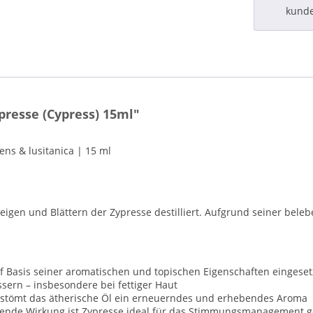
kund
resse (Cypress) 15ml"
ns & lusitanica | 15 ml
eigen und Blättern der Zypresse destilliert. Aufgrund seiner be
auf Basis seiner aromatischen und topischen Eigenschaften eingese
sern – insbesondere bei fettiger Haut
stömt das ätherische Öl ein erneuerndes und erhebendes Aroma
rdende Wirkung ist Zypresse ideal für das Stimmungsmanagement g