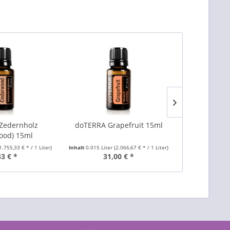
Zedernholz
doTERRA Grapefruit 15ml
doTERRA 
ood) 15ml
(Lemong
1.755,33 € * / 1 Liter)
Inhalt
0.015 Liter
(2.066,67 € * / 1 Liter)
Inhalt
0.015 Lite
33 € *
31,00 € *
22