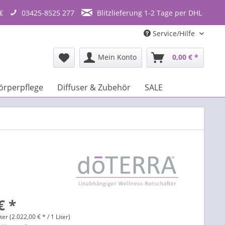
€
03425-8525 277
Blitzlieferung 1-2 Tage per DHL
Service/Hilfe
Mein Konto
0,00 € *
örperpflege
Diffuser & Zubehör
SALE
€ *
ter (2.022,00 € * / 1 Liter)