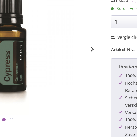
inkl. MwSt.
zzg
Sofort ver
Vergleic
Artikel-Nr.:
Ihre Vor
100% 
Höchs
Berat
Siche
Versc
Versa
100% 
Herst
Zuse-