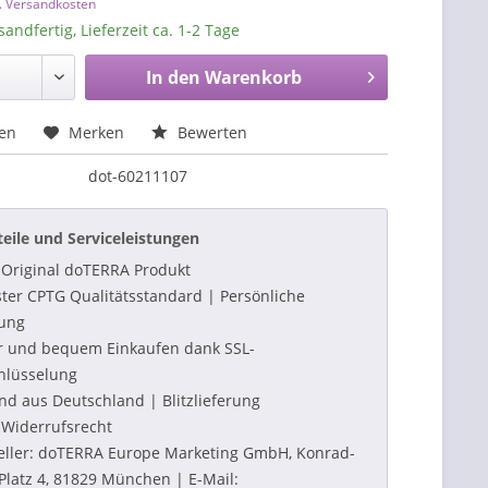
l. Versandkosten
sandfertig, Lieferzeit ca. 1-2 Tage
In den
Warenkorb
hen
Merken
Bewerten
dot-60211107
teile und Serviceleistungen
Original doTERRA Produkt
ter CPTG Qualitätsstandard | Persönliche
ung
r und bequem Einkaufen dank SSL-
hlüsselung
nd aus Deutschland | Blitzlieferung
Widerrufsrecht
eller: doTERRA Europe Marketing GmbH, Konrad-
Platz 4, 81829 München | E-Mail: