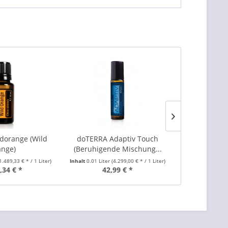
dorange (Wild
doTERRA Adaptiv Touch
doTERRA Zitr
nge)
(Beruhigende Mischung...
1.489,33 € * / 1 Liter)
Inhalt
0.01 Liter
(4.299,00 € * / 1 Liter)
Inhalt
0.015 Lite
,34 € *
42,99 € *
22,67 €