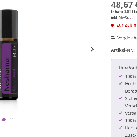
48,67 
Inhalt:
0.01 Lit
inkl. MwSt.
zzg
Zur Zeit n
Vergleic
Artikel-Nr.:
Ihre Vor
100% 
Höchs
Berat
Siche
Versc
Versa
100% 
Herst
Zuse-