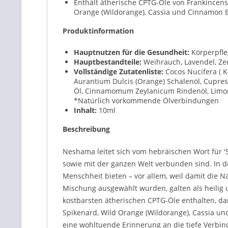
Enthält ätherische CPTG-Öle von Frankincense
Orange (Wildorange), Cassia und Cinnamon B
Produktinformation
Hauptnutzen für die Gesundheit:
Körperpfle
Hauptbestandteile:
Weihrauch, Lavendel, Zed
Vollständige Zutatenliste:
Cocos Nucifera ( Ko
Aurantium Dulcis (Orange) Schalenöl, Cupre
Öl, Cinnamomum Zeylanicum Rindenöl, Lim
*Natürlich vorkommende Ölverbindungen
Inhalt:
10ml
Beschreibung
Neshama leitet sich vom hebräischen Wort für 'S
sowie mit der ganzen Welt verbunden sind. In d
Menschheit bieten – vor allem, weil damit die 
Mischung ausgewählt wurden, galten als heilig 
kostbarsten ätherischen CPTG-Öle enthalten, dar
Spikenard, Wild Orange (Wildorange), Cassia 
eine wohltuende Erinnerung an die tiefe Verbin