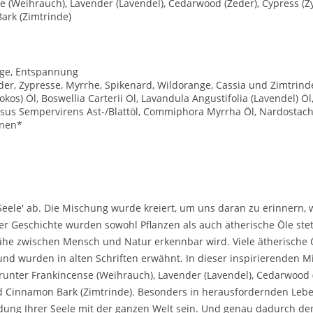
 (Weihrauch), Lavender (Lavendel), Cedarwood (Zeder), Cypress (Zy
ark (Zimtrinde)
ge, Entspannung
er, Zypresse, Myrrhe, Spikenard, Wildorange, Cassia und Zimtrind
kos) Öl, Boswellia Carterii Öl, Lavandula Angustifolia (Lavendel) Öl,
ssus Sempervirens Ast-/Blattöl, Commiphora Myrrha Öl, Nardosta
onen*
eele' ab. Die Mischung wurde kreiert, um uns daran zu erinnern, 
er Geschichte wurden sowohl Pflanzen als auch ätherische Öle stet
Nähe zwischen Mensch und Natur erkennbar wird. Viele ätherische 
und wurden in alten Schriften erwähnt. In dieser inspirierenden M
unter Frankincense (Weihrauch), Lavender (Lavendel), Cedarwood (
und Cinnamon Bark (Zimtrinde). Besonders in herausfordernden 
dung Ihrer Seele mit der ganzen Welt sein. Und genau dadurch den