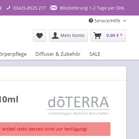
€
03425-8525 277
Blitzlieferung 1-2 Tage per DHL
Service/Hilfe
Mein Konto
0,00 € *
örperpflege
Diffuser & Zubehör
SALE
10ml
 Artikel steht derzeit nicht zur Verfügung!