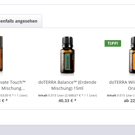
enfalls angesehen
TIPP!
ivate Touch™
doTERRA Balance™ (Erdende
doTERRA Wil
 Mischung...
Mischung) 15ml
Ora
933,00 € * / 1 Liter)
Inhalt
0.015 Liter
(2.688,67 € * / 1 Liter)
Inhalt
0.015 Liter
(
 € *
40,33 € *
ab 22