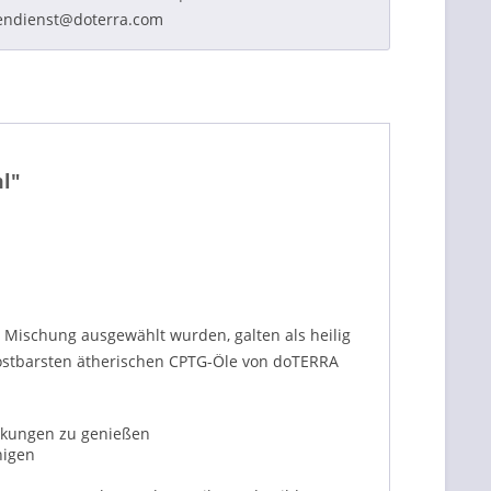
endienst@doterra.com
l"
e Mischung ausgewählt wurden, galten als heilig
kostbarsten ätherischen CPTG-Öle von doTERRA
rkungen zu genießen
higen