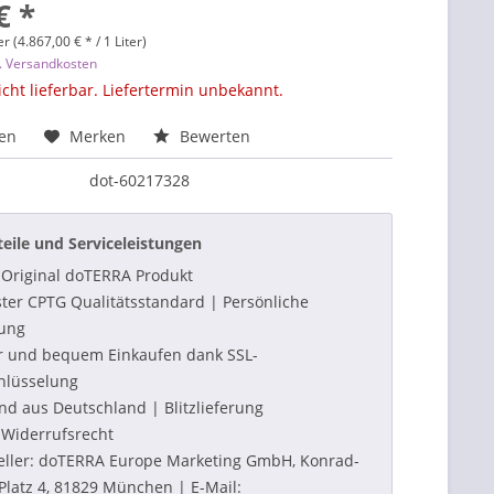
€ *
er (4.867,00 € * / 1 Liter)
l. Versandkosten
icht lieferbar. Liefertermin unbekannt.
hen
Merken
Bewerten
dot-60217328
teile und Serviceleistungen
Original doTERRA Produkt
ter CPTG Qualitätsstandard | Persönliche
ung
r und bequem Einkaufen dank SSL-
hlüsselung
nd aus Deutschland | Blitzlieferung
Widerrufsrecht
eller: doTERRA Europe Marketing GmbH, Konrad-
Platz 4, 81829 München | E-Mail: