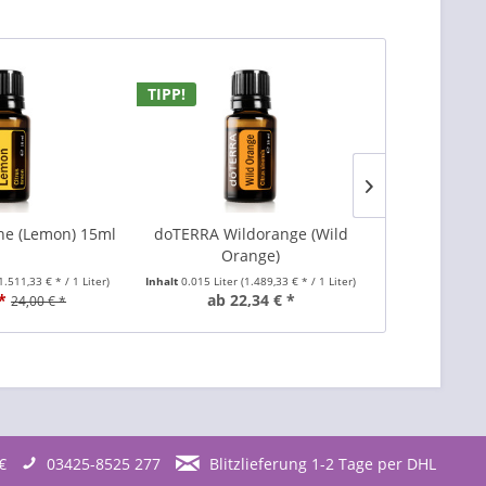
TIPP!
ne (Lemon) 15ml
doTERRA Wildorange (Wild
doTERRA Mo
Orange)
(Ermutigen
1.511,33 € * / 1 Liter)
Inhalt
0.015 Liter
(1.489,33 € * / 1 Liter)
Inhalt
0.01 Liter
*
ab 22,34 € *
29
24,00 € *
€
03425-8525 277
Blitzlieferung 1-2 Tage per DHL