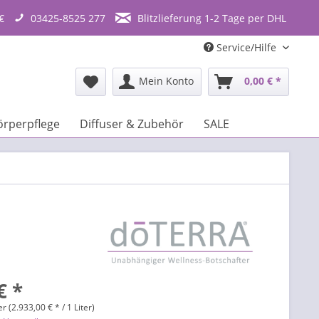
€
03425-8525 277
Blitzlieferung 1-2 Tage per DHL
Service/Hilfe
Mein Konto
0,00 € *
örperpflege
Diffuser & Zubehör
SALE
€ *
er (2.933,00 € * / 1 Liter)