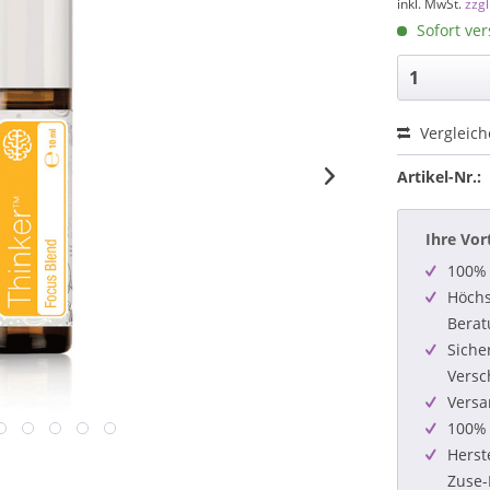
inkl. MwSt.
zzg
Sofort ver
Vergleic
Artikel-Nr.:
Ihre Vor
100% 
Höchs
Berat
Siche
Versc
Versa
100% 
Herst
Zuse-