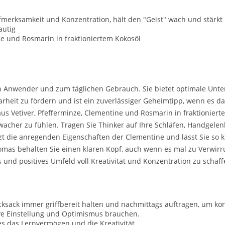
fmerksamkeit und Konzentration, hält den "Geist" wach und stärkt
autig
ne und Rosmarin in fraktioniertem Kokosöl
n Anwender und zum täglichen Gebrauch. Sie bietet optimale Unte
arheit zu fördern und ist ein zuverlässiger Geheimtipp, wenn es 
s Vetiver, Pfefferminze, Clementine und Rosmarin in fraktioniertem
 wacher zu fühlen. Tragen Sie Thinker auf Ihre Schläfen, Handgele
tzt die anregenden Eigenschaften der Clementine und lässt Sie so k
romas behalten Sie einen klaren Kopf, auch wenn es mal zu Verwirr
 und positives Umfeld voll Kreativität und Konzentration zu schaff
ksack immer griffbereit halten und nachmittags auftragen, um konz
ive Einstellung und Optimismus brauchen.
es das Lernvermögen und die Kreativität.