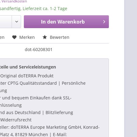
l. Versandkosten
sandfertig, Lieferzeit ca. 1-2 Tage
In den
Warenkorb
hen
Merken
Bewerten
dot-60208301
teile und Serviceleistungen
Original doTERRA Produkt
ter CPTG Qualitätsstandard | Persönliche
ung
r und bequem Einkaufen dank SSL-
hlüsselung
nd aus Deutschland | Blitzlieferung
Widerrufsrecht
eller: doTERRA Europe Marketing GmbH, Konrad-
Platz 4, 81829 München | E-Mail: