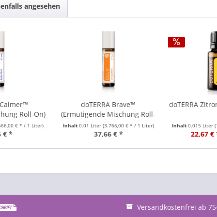
enfalls angesehen
 Calmer™
doTERRA Brave™
doTERRA Zitro
chung Roll-On)
(Ermutigende Mischung Roll-
ml
On) 10ml
566,00 € * / 1 Liter)
Inhalt
0.01 Liter
(3.766,00 € * / 1 Liter)
Inhalt
0.015 Liter
(
 € *
37,66 € *
22,67 € 
Versandkostenfrei ab 75