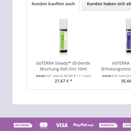
Kunden kauften auch
Kunden haben sich eb
doTERRA Steady™ (Erdende
doTERRA
Mischung Roll-On) 10ml
(Erholungsmis
10
Inhalt
0.01 Liter
(2.767,00 € * / 1 Liter)
Inhalt
0.01 Liter
(3.
27,67 € *
35,66