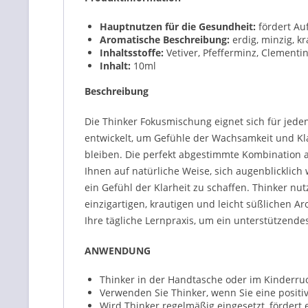
Hauptnutzen für die Gesundheit:
fördert Au
Aromatische Beschreibung:
erdig, minzig, kr
Inhaltsstoffe:
Vetiver, Pfefferminz, Clementi
Inhalt:
10ml
Beschreibung
Die Thinker Fokusmischung eignet sich für jede
entwickelt, um Gefühle der Wachsamkeit und Kl
bleiben. Die perfekt abgestimmte Kombination au
Ihnen auf natürliche Weise, sich augenblicklich
ein Gefühl der Klarheit zu schaffen. Thinker nu
einzigartigen, krautigen und leicht süßlichen A
Ihre tägliche Lernpraxis, um ein unterstützendes
ANWENDUNG
Thinker in der Handtasche oder im Kinderruc
Verwenden Sie Thinker, wenn Sie eine posit
Wird Thinker regelmäßig eingesetzt, fördert 