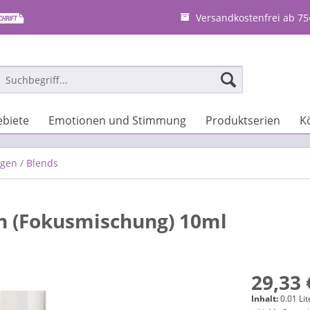
Versandkostenfrei ab 75
biete
Emotionen und Stimmung
Produktserien
K
gen / Blends
n (Fokusmischung) 10ml
29,33 
Inhalt:
0.01 Lit