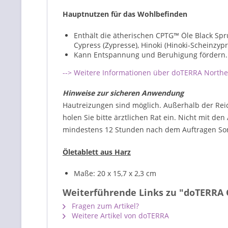
Hauptnutzen für das Wohlbefinden
Enthält die ätherischen CPTG™ Öle Black Spru
Cypress (Zypresse), Hinoki (Hinoki-Scheinzyp
Kann Entspannung und Beruhigung fördern.
--> Weitere Informationen über doTERRA North
Hinweise zur sicheren Anwendung
Hautreizungen sind möglich. Außerhalb der Rei
holen Sie bitte ärztlichen Rat ein. Nicht mit d
mindestens 12 Stunden nach dem Auftragen Son
Öletablett aus Harz
Maße: 20 x 15,7 x 2,3 cm
Weiterführende Links zu "doTERRA 
Fragen zum Artikel?
Weitere Artikel von doTERRA