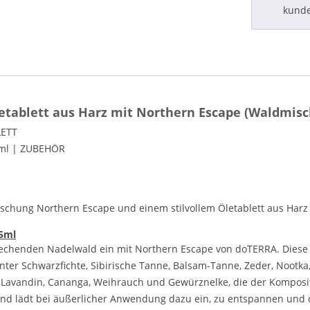
kund
tablett aus Harz mit Northern Escape (Waldmis
ETT
ml | ZUBEHÖR
hung Northern Escape und einem stilvollem Öletablett aus Harz zi
5ml
riechenden Nadelwald ein mit Northern Escape von doTERRA. Dies
nter Schwarzfichte, Sibirische Tanne, Balsam-Tanne, Zeder, Nootk
 Lavandin, Cananga, Weihrauch und Gewürznelke, die der Kompositi
d lädt bei äußerlicher Anwendung dazu ein, zu entspannen und de