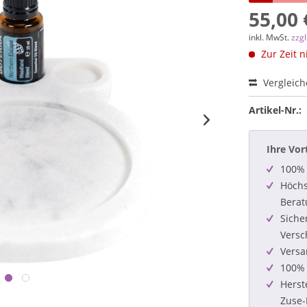
55,00 
inkl. MwSt.
zzg
Zur Zeit n
Vergleic
Artikel-Nr.:
Ihre Vor
100% 
Höchs
Berat
Siche
Versc
Versa
100% 
Herst
Zuse-