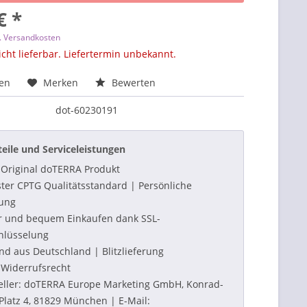
€ *
l. Versandkosten
icht lieferbar. Liefertermin unbekannt.
hen
Merken
Bewerten
dot-60230191
teile und Serviceleistungen
Original doTERRA Produkt
ter CPTG Qualitätsstandard | Persönliche
ung
r und bequem Einkaufen dank SSL-
hlüsselung
nd aus Deutschland | Blitzlieferung
Widerrufsrecht
eller: doTERRA Europe Marketing GmbH, Konrad-
Platz 4, 81829 München | E-Mail: