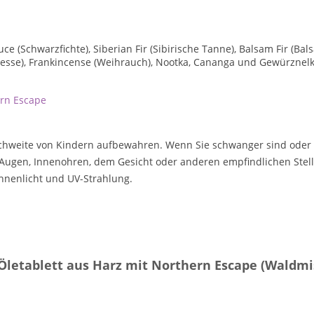
ce (Schwarzfichte), Siberian Fir (Sibirische Tanne), Balsam Fir (Ba
resse), Frankincense (Weihrauch), Nootka, Cananga und Gewürznelke
ern Escape
chweite von Kindern aufbewahren. Wenn Sie schwanger sind oder 
en Augen, Innenohren, dem Gesicht oder anderen empfindlichen Ste
nenlicht und UV-Strahlung.
Öletablett aus Harz mit Northern Escape (Waldm