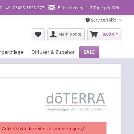
€
03425-8525 277
Blitzlieferung 1-2 Tage per DHL
Service/Hilfe
Mein Konto
0,00 € *
rperpflege
Diffuser & Zubehör
SALE
 Artikel steht derzeit nicht zur Verfügung!