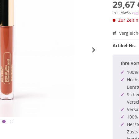
29,67 
inkl. MwSt.
zzg
Zur Zeit n
Vergleic
Artikel-Nr.:
Ihre Vor
100% 
Höchs
Berat
Siche
Versc
Versa
100% 
Herst
Zuse-