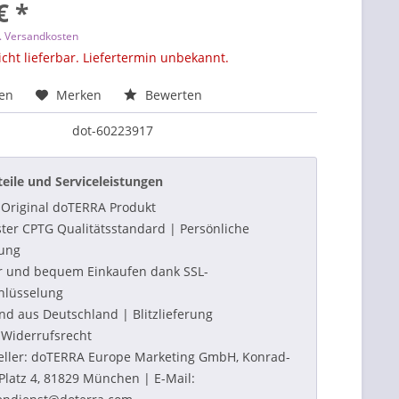
€ *
l. Versandkosten
icht lieferbar. Liefertermin unbekannt.
hen
Merken
Bewerten
dot-60223917
teile und Serviceleistungen
Original doTERRA Produkt
ter CPTG Qualitätsstandard | Persönliche
ung
r und bequem Einkaufen dank SSL-
hlüsselung
nd aus Deutschland | Blitzlieferung
Widerrufsrecht
eller: doTERRA Europe Marketing GmbH, Konrad-
Platz 4, 81829 München | E-Mail: