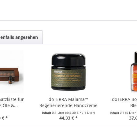
enfalls angesehen
tzkiste für
doTERRA Malama™
doTERRA Bod
 Öle &...
Regenerierende Handcreme
Ble
Inhalt
0.1 Liter
(443,30 € * / 1 Liter)
Inhalt
0.115 Liter
 € *
44,33 € *
37,