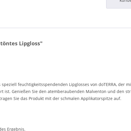
kund
öntes Lipgloss"
s speziell feuchtigkeitsspendenden Lipglosses von doTERRA, der mi
t ist. Genießen Sie den atemberaubenden Malventon und den strah
tragen Sie das Produkt mit der schmalen Applikatorspitze auf.
des Ergebnis.