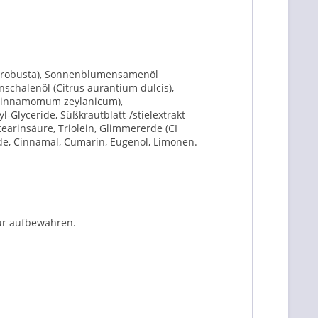
ea robusta), Sonnenblumensamenöl
schalenöl (Citrus aurantium dulcis),
l (Cinnamomum zeylanicum),
l-Glyceride, Süßkrautblatt-/stielextrakt
Stearinsäure, Triolein, Glimmererde (CI
erde, Cinnamal, Cumarin, Eugenol, Limonen.
ur aufbewahren.