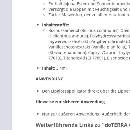
Enthält Jojoba-Ester und Sonnenblumenke
Versorgt die Lippen mit Feuchtigkeit und
Zarter Malventon, der zu allen Hauttönen 
Inhaltsstoffe:
Rizinussamenöl (Ricinus communis), Olei
(Helianthus annuus), Polyhydroxystearinsä
Ingwerwurzelextrakt (Zingiber officinale
Vanilleschotenextrakt (Vanilla planifolia)
(Stevia rebaudiana), Capryl-/Caprin-Trigly
77019), Titandioxid (CI 77891), Eisenoxide
Inhalt:
3,4ml
ANWENDUNG
Den Lipglossapplikator direkt über die Lip
Hinweise zur sicheren Anwendung
Nur zur äußeren Anwendung. Außerhalb der
Weiterführende Links zu "doTERRA 