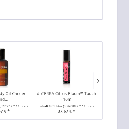
y Oil Carrier
doTERRA Citrus Bloom™ Touch
doTERRA Moi
nd...
- 10ml
Bar (Reini
(327,57 € * / 1 Liter)
Inhalt
0.01 Liter
(3.767,00 € * / 1 Liter)
Inhalt
0.113 Kilo
67 € *
37,67 € *
14