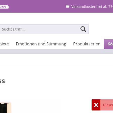
Versandkostenfrei ab 75
iete
Emotionen und Stimmung
Produktserien
Kö
ss
Dieser