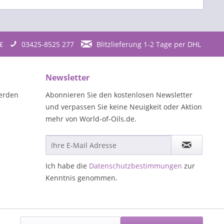
€
03425-8525 277
Blitzlieferung 1-2 Tage per DHL
Newsletter
erden
Abonnieren Sie den kostenlosen Newsletter
und verpassen Sie keine Neuigkeit oder Aktion
mehr von World-of-Oils.de.
Ich habe die
Datenschutzbestimmungen
zur
Kenntnis genommen.
Aktiv