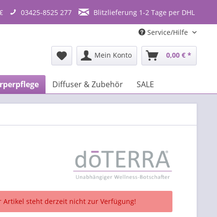
€
03425-8525 277
Blitzlieferung 1-2 Tage per DHL
Service/Hilfe
Mein Konto
0,00 € *
rperpflege
Diffuser & Zubehör
SALE
 Artikel steht derzeit nicht zur Verfügung!