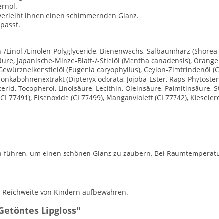
rnöl.
 verleiht ihnen einen schimmernden Glanz.
passt.
n-/Linol-/Linolen-Polyglyceride, Bienenwachs, Salbaumharz (Shor
ure, Japanische-Minze-Blatt-/-Stielöl (Mentha canadensis), Orangen
), Gewürznelkenstielöl (Eugenia caryophyllus), Ceylon-Zimtrindenö
, Tonkabohnenextrakt (Dipteryx odorata, Jojoba-Ester, Raps-Phytostery
cerid, Tocopherol, Linolsäure, Lecithin, Oleinsäure, Palmitinsäure, 
 (CI 77491), Eisenoxide (CI 77499), Manganviolett (CI 77742), Kiesel
pen führen, um einen schönen Glanz zu zaubern. Bei Raumtemperat
 Reichweite von Kindern aufbewahren.
Getöntes Lipgloss"