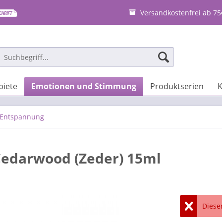
Versandkostenfrei ab 75
iete
Emotionen und Stimmung
Produktserien
K
Entspannung
Cedarwood (Zeder) 15ml
Dieser