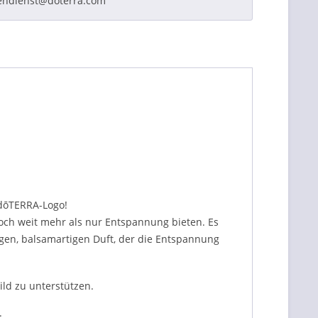
endienst@doterra.com
 dōTERRA-Logo!
ch weit mehr als nur Entspannung bieten. Es
en, balsamartigen Duft, der die Entspannung
ld zu unterstützen.
.