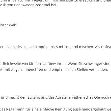
 und in den Schrank legen, um frischen Duft zu erzeugen und un
ie Ihrem Badewasser Zedernöl bei.
Ihrer Wahl.
n. Als Badezusatz 5 Tropfen mit 5 ml Trägeröl mischen. Als Duftst
 Reichweite von Kindern aufbewahren. Wenn Sie schwanger sind, st
ntakt mit Augen, Innenohren und empfindlichen Stellen vermeiden.
he und macht den Zugang und das Ausstellen ätherisches Öle noch
 Das Regal kann für eine einfache Reinigung auseinandergebaut w