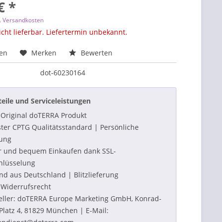
€ *
l. Versandkosten
icht lieferbar. Liefertermin unbekannt.
hen
Merken
Bewerten
dot-60230164
teile und Serviceleistungen
Original doTERRA Produkt
ter CPTG Qualitätsstandard | Persönliche
ung
r und bequem Einkaufen dank SSL-
hlüsselung
nd aus Deutschland | Blitzlieferung
Widerrufsrecht
eller: doTERRA Europe Marketing GmbH, Konrad-
Platz 4, 81829 München | E-Mail: