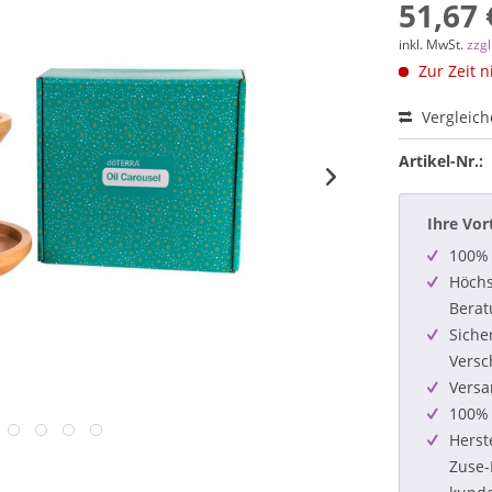
51,67 
inkl. MwSt.
zzg
Zur Zeit n
Vergleic
Artikel-Nr.:
Ihre Vor
100% 
Höchs
Berat
Siche
Versc
Versa
100% 
Herst
Zuse-