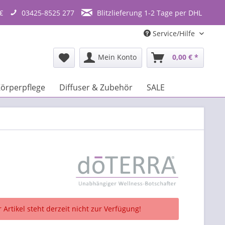
€
03425-8525 277
Blitzlieferung 1-2 Tage per DHL
Service/Hilfe
Mein Konto
0,00 € *
örperpflege
Diffuser & Zubehör
SALE
 Artikel steht derzeit nicht zur Verfügung!