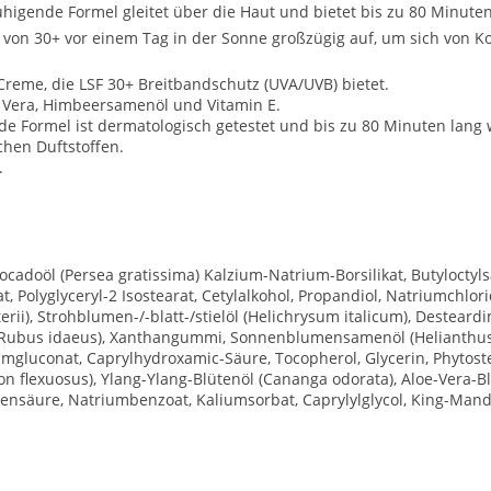
igende Formel gleitet über die Haut und bietet bis zu 80 Minuten
 von 30+ vor einem Tag in der Sonne großzügig auf, um sich von Ko
reme, die LSF 30+ Breitbandschutz (UVA/UVB) bietet.
e Vera, Himbeersamenöl und Vitamin E.
de Formel ist dermatologisch getestet und bis zu 80 Minuten lang 
chen Duftstoffen.
.
cadoöl (Persea gratissima) Kalzium-Natrium-Borsilikat, Butyloctylsali
, Polyglyceryl-2 Isostearat, Cetylalkohol, Propandiol, Natriumchlori
terii), Strohblumen-/-blatt-/stielöl (Helichrysum italicum), Destea
Rubus idaeus), Xanthangummi, Sonnenblumensamenöl (Helianthus 
iumgluconat, Caprylhydroxamic-Säure, Tocopherol, Glycerin, Phytos
 flexuosus), Ylang-Ylang-Blütenöl (Cananga odorata), Aloe-Vera-Bl
ensäure, Natriumbenzoat, Kaliumsorbat, Caprylylglycol, King-Manda