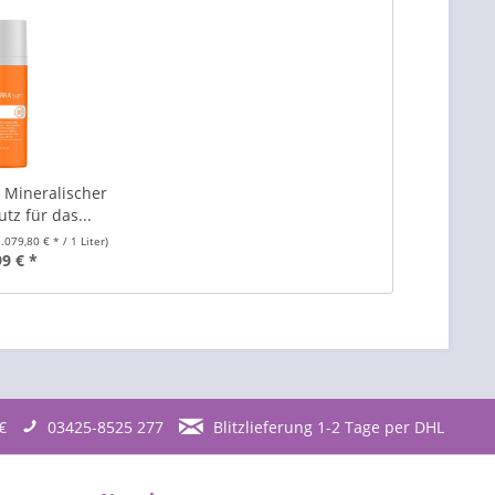
Mineralischer
tz für das...
1.079,80 € * / 1 Liter)
99 € *
€
03425-8525 277
Blitzlieferung 1-2 Tage per DHL