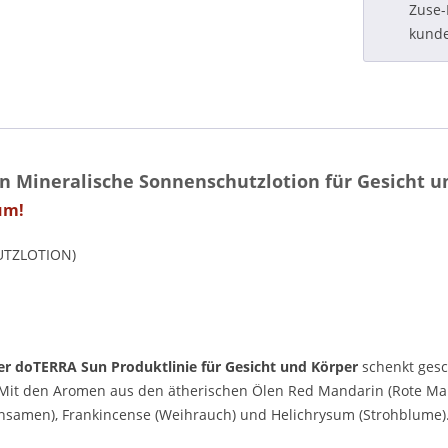
Zuse-
kund
 Mineralische Sonnenschutzlotion für Gesicht u
um!
UTZLOTION)
er doTERRA Sun Produktlinie für Gesicht und Körper
schenkt gesc
 Mit den Aromen aus den ätherischen Ölen Red Mandarin (Rote Ma
ttensamen), Frankincense (Weihrauch) und Helichrysum (Strohblume)