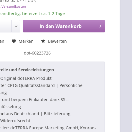
er (301,87 € * / 1 Liter)
l. Versandkosten
sandfertig, Lieferzeit ca. 1-2 Tage
In den
Warenkorb
hen
Merken
Bewerten
dot-60223726
teile und Serviceleistungen
Original doTERRA Produkt
ter CPTG Qualitätsstandard | Persönliche
ung
r und bequem Einkaufen dank SSL-
hlüsselung
nd aus Deutschland | Blitzlieferung
Widerrufsrecht
eller: doTERRA Europe Marketing GmbH, Konrad-