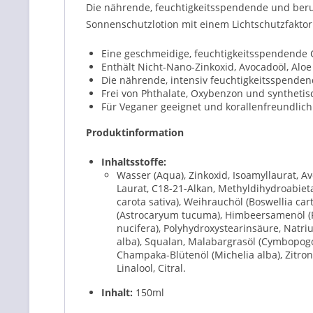
Die nährende, feuchtigkeitsspendende und beruh
Sonnenschutzlotion mit einem Lichtschutzfaktor
Eine geschmeidige, feuchtigkeitsspendende C
Enthält Nicht-Nano-Zinkoxid, Avocadoöl, Alo
Die nährende, intensiv feuchtigkeitsspenden
Frei von Phthalate, Oxybenzon und synthetis
Für Veganer geeignet und korallenfreundlich
Produktinformation
Inhaltsstoffe:
Wasser (Aqua), Zinkoxid, Isoamyllaurat, Avo
Laurat, C18-21-Alkan, Methyldihydroabietat
carota sativa), Weihrauchöl (Boswellia car
(Astrocaryum tucuma), Himbeersamenöl (
nucifera), Polyhydroxystearinsäure, Natr
alba), Squalan, Malabargrasöl (Cymbopogon
Champaka-Blütenöl (Michelia alba), Zitron
Linalool, Citral.
Inhalt:
150ml