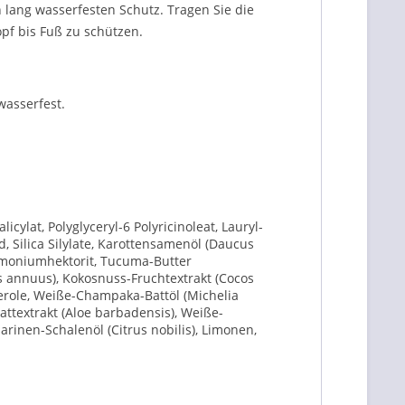
 lang wasserfesten Schutz. Tragen Sie die
pf bis Fuß zu schützen.
wasserfest.
cylat, Polyglyceryl-6 Polyricinoleat, Lauryl-
d, Silica Silylate, Karottensamenöl (Daucus
rdimoniumhektorit, Tucuma-Butter
annuus), Kokosnuss-Fruchtextrakt (Cocos
terole, Weiße-Champaka-Battöl (Michelia
attextrakt (Aloe barbadensis), Weiße-
rinen-Schalenöl (Citrus nobilis), Limonen,