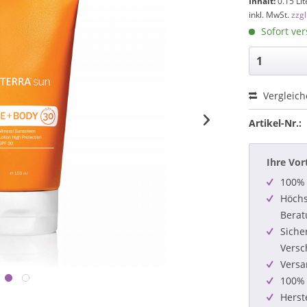
Inhalt:
0.15 Lit
inkl. MwSt.
zzg
Sofort ver
Vergleic
Artikel-Nr.:
Ihre Vor
100% 
Höchs
Berat
Siche
Versc
Versa
100% 
Herst