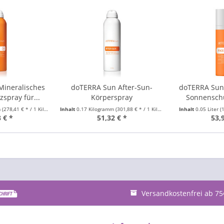
Mineralisches
doTERRA Sun After-Sun-
doTERRA Sun 
spray für...
Körperspray
Sonnenschu
m
(278,41 € * / 1 Kilogramm)
Inhalt
0.17 Kilogramm
(301,88 € * / 1 Kilogramm)
Inhalt
0.05 Liter
(
 € *
51,32 € *
53,
Versandkostenfrei ab 75