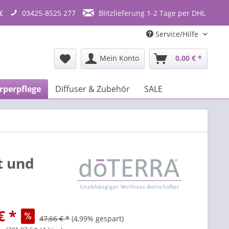
€
03425-8525 277
Blitzlieferung 1-2 Tage per DHL
Service/Hilfe
Mein Konto
0,00 € *
rperpflege
Diffuser & Zubehör
SALE
t und
€ *
47,66 € *
(4,99% gespart)