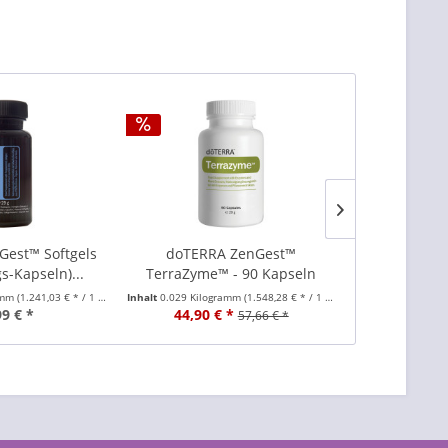
est™ Softgels
doTERRA ZenGest™
doTERR
s-Kapseln)...
TerraZyme™ - 90 Kapseln
Zahnpasta-S
S
amm
(1.241,03 € * / 1 Kilogramm)
Inhalt
0.029 Kilogramm
(1.548,28 € * / 1 Kilogramm)
Inhalt
0.375 Kilo
99 € *
44,90 € *
46,00 €
57,66 € *