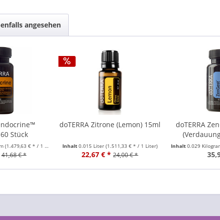
enfalls angesehen
endocrine™
doTERRA Zitrone (Lemon) 15ml
doTERRA ZenG
 60 Stück
(Verdauung
mm
(1.479,63 € * / 1 Kilogramm)
Inhalt
0.015 Liter
(1.511,33 € * / 1 Liter)
Inhalt
0.029 Kilogr
22,67 € *
35,
41,68 € *
24,00 € *