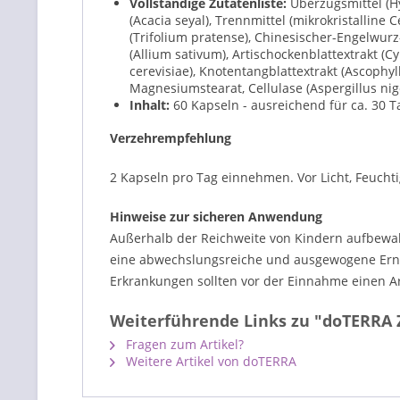
Vollständige Zutatenliste:
Überzugsmittel (H
(Acacia seyal), Trennmittel (mikrokristalline
(Trifolium pratense), Chinesischer-Engelwurz-
(Allium sativum), Artischockenblattextrakt (C
cerevisiae), Knotentangblattextrakt (Ascophy
Magnesiumstearat, Cellulase (Aspergillus nig
Inhalt:
60 Kapseln - ausreichend für ca. 30 T
Verzehrempfehlung
2 Kapseln pro Tag einnehmen. Vor Licht, Feuchti
Hinweise zur sicheren Anwendung
Außerhalb der Reichweite von Kindern aufbewah
eine abwechslungsreiche und ausgewogene Ernä
Erkrankungen sollten vor der Einnahme einen Ar
Weiterführende Links zu "doTERRA 
Fragen zum Artikel?
Weitere Artikel von doTERRA