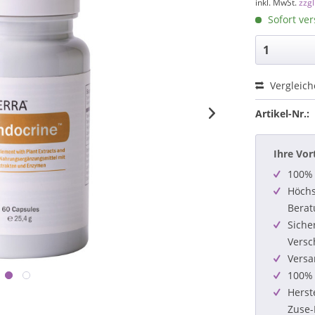
inkl. MwSt.
zzg
Sofort ver
Vergleic
Artikel-Nr.:
Ihre Vor
100% 
Höchs
Berat
Siche
Versc
Versa
100% 
Herst
Zuse-