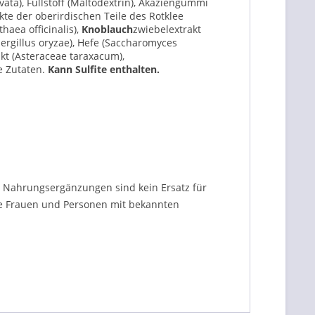
ata), Füllstoff (Maltodextrin), Akaziengummi
kte der oberirdischen Teile des Rotklee
haea officinalis),
Knoblauch
zwiebelextrakt
pergillus oryzae), Hefe (Saccharomyces
kt (Asteraceae taraxacum),
e Zutaten.
Kann Sulfite enthalten.
. Nahrungsergänzungen sind kein Ersatz für
e Frauen und Personen mit bekannten