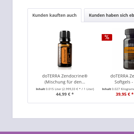
Kunden kauften auch
Kunden haben sich eb
doTERRA Zendocrine®
doTERRA Z
(Mischung für den...
Softgels -
Inhalt
0.015 Liter
(2.999,33 € * / 1 Liter)
Inhalt
0.027 Kilogra
44,99 € *
39,95 € *