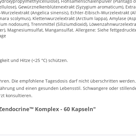
ydroxypropylmethylcellulose), Flohsamenschalenpulver (Plantago ov
 Cellulose), Gewürznelkenblütenextrakt (Syzygium aromaticum), Extra
Wurzelextrakt (Angelica sinensis), Echter-Eibisch-Wurzelextrakt (Alt
ynara scolymus), Klettenwurzelextrakt (Arctium lappa), Amylase (As
llum nodosum), Trennmittel (Siliziumdioxid), Löwenzahnwurzelextra
er), Magnesiumsulfat, Mangansulfat. Allergene: Siehe fettgedruckt
age
gkeit und Hitze (<25 °C) schützen.
ren. Die empfohlene Tagesdosis darf nicht überschritten werden
hrung und einen gesunden Lebensstil. Schwangere oder stillend
zt konsultieren.
Zendocrine™ Komplex - 60 Kapseln"