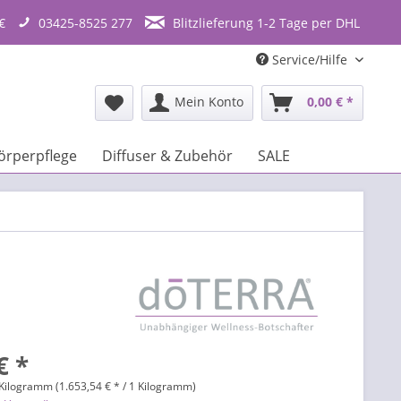
€
03425-8525 277
Blitzlieferung 1-2 Tage per DHL
Service/Hilfe
Mein Konto
0,00 € *
örperpflege
Diffuser & Zubehör
SALE
€ *
Kilogramm (1.653,54 € * / 1 Kilogramm)