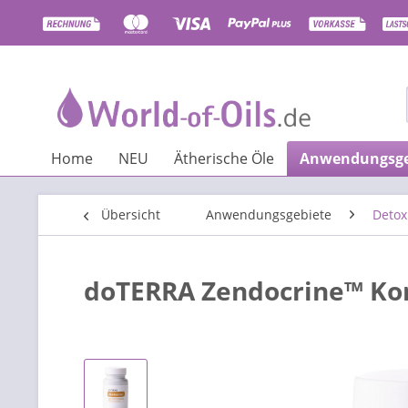
Home
NEU
Ätherische Öle
Anwendungsge
Übersicht
Anwendungsgebiete
Detox
doTERRA Zendocrine™ Kom