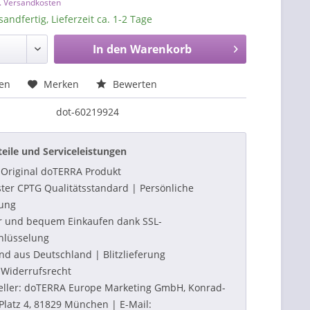
l. Versandkosten
sandfertig, Lieferzeit ca. 1-2 Tage
In den
Warenkorb
hen
Merken
Bewerten
dot-60219924
teile und Serviceleistungen
Original doTERRA Produkt
ter CPTG Qualitätsstandard | Persönliche
ung
r und bequem Einkaufen dank SSL-
hlüsselung
nd aus Deutschland | Blitzlieferung
Widerrufsrecht
eller: doTERRA Europe Marketing GmbH, Konrad-
Platz 4, 81829 München | E-Mail: