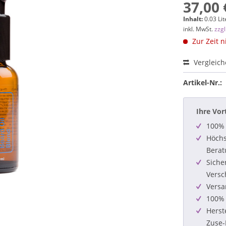
37,00 
Inhalt:
0.03 Lit
inkl. MwSt.
zzg
Zur Zeit n
Vergleic
Artikel-Nr.:
Ihre Vor
100% 
Höchs
Berat
Siche
Versc
Versa
100% 
Herst
Zuse-