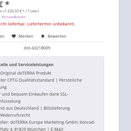
€ *
er (1.233,33 € * / 1 Liter)
l. Versandkosten
icht lieferbar. Liefertermin unbekannt.
hen
Merken
Bewerten
dot-60218009
teile und Serviceleistungen
Original doTERRA Produkt
ter CPTG Qualitätsstandard | Persönliche
ung
r und bequem Einkaufen dank SSL-
hlüsselung
nd aus Deutschland | Blitzlieferung
Widerrufsrecht
eller: doTERRA Europe Marketing GmbH, Konrad-
Platz 4, 81829 München | E-Mail: