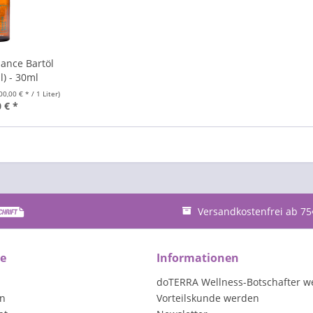
ance Bartöl
l) - 30ml
00,00 € * / 1 Liter)
 € *
Versandkostenfrei ab 75
ce
Informationen
doTERRA Wellness-Botschafter w
en
Vorteilskunde werden