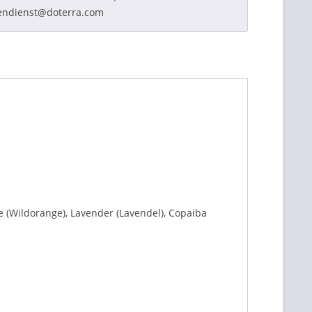
endienst@doterra.com
(Wildorange), Lavender (Lavendel), Copaiba