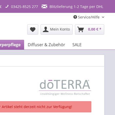
€
03425-8525 277
Blitzlieferung 1-2 Tage per DHL
Service/Hilfe
Mein Konto
0,00 € *
rperpflege
Diffuser & Zubehör
SALE
 Artikel steht derzeit nicht zur Verfügung!