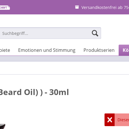
Versandkostenfrei ab 75
iete
Emotionen und Stimmung
Produktserien
Kö
eard Oil) ) - 30ml
Dieser