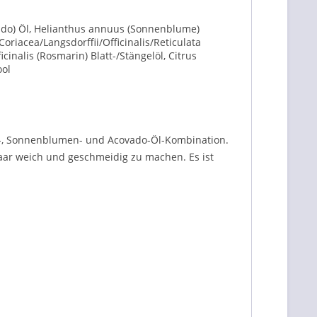
cado) Öl, Helianthus annuus (Sonnenblume)
oriacea/Langsdorffii/Officinalis/Reticulata
cinalis (Rosmarin) Blatt-/Stängelöl, Citrus
ool
ba-, Sonnenblumen- und Acovado-Öl-Kombination.
haar weich und geschmeidig zu machen. Es ist