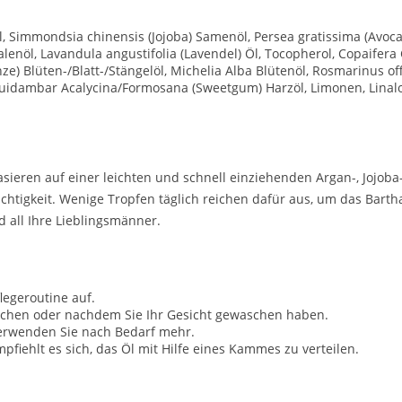
l, Simmondsia chinensis (Jojoba) Samenöl, Persea gratissima (Avo
lenöl, Lavandula angustifolia (Lavendel) Öl, Tocopherol, Copaifera C
e) Blüten-/Blatt-/Stängelöl, Michelia Alba Blütenöl, Rosmarinus offi
quidambar Acalycina/Formosana (Sweetgum) Harzöl, Limonen, Linal
asieren auf einer leichten und schnell einziehenden Argan-, Jojo
uchtigkeit. Wenige Tropfen täglich reichen dafür aus, um das Bart
d all Ihre Lieblingsmänner.
legeroutine auf.
schen oder nachdem Sie Ihr Gesicht gewaschen haben.
verwenden Sie nach Bedarf mehr.
fiehlt es sich, das Öl mit Hilfe eines Kammes zu verteilen.