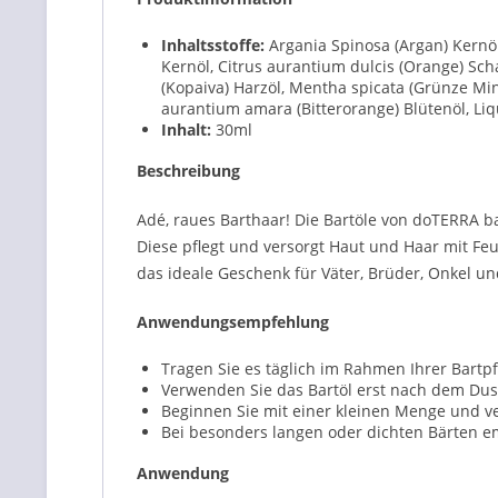
Inhaltsstoffe:
Argania Spinosa (Argan) Kernö
Kernöl, Citrus aurantium dulcis (Orange) Scha
(Kopaiva) Harzöl, Mentha spicata (Grünze Minz
aurantium amara (Bitterorange) Blütenöl, Li
Inhalt:
30
ml
Beschreibung
Adé, raues Barthaar! Die Bartöle von doTERRA b
Diese pflegt und versorgt Haut und Haar mit Fe
das ideale Geschenk für Väter, Brüder, Onkel un
Anwendungsempfehlung
Tragen Sie es täglich im Rahmen Ihrer Bartpf
Verwenden Sie das Bartöl erst nach dem Du
Beginnen Sie mit einer kleinen Menge und 
Bei besonders langen oder dichten Bärten emp
Anwendung