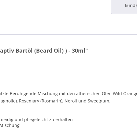
kund
tiv Bartöl (Beard Oil) ) - 30ml"
ützte Beruhigende Mischung mit den ätherischen Ölen Wild Orange 
Magnolie), Rosemary (Rosmarin), Neroli und Sweetgum.
hmeidig und pflegeleicht zu erhalten
 Mischung