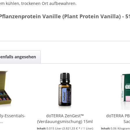
em kühlen, trockenen Ort aufbewahren.
lanzenprotein Vanille (Plant Protein Vanilla) - 5
enfalls angesehen
y-Essentials-
doTERRA ZenGest™
doTERRA PB 
...
(Verdauungsmischung) 15ml
Sac
Inhalt
0.015 Liter
(3.821,33 € * / 1 Liter)
Inhalt
0.06 Kilogra