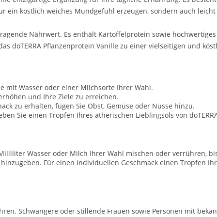
ur ein köstlich weiches Mundgefühl erzeugen, sondern auch leicht
ragende Nährwert. Es enthält Kartoffelprotein sowie hochwertiges 
as doTERRA Pflanzenprotein Vanille zu einer vielseitigen und köst
e mit Wasser oder einer Milchsorte Ihrer Wahl.
erhöhen und Ihre Ziele zu erreichen.
ack zu erhalten, fügen Sie Obst, Gemüse oder Nüsse hinzu.
 geben Sie einen Tropfen Ihres ätherischen Lieblingsöls von doTERR
0 Milliliter Wasser oder Milch Ihrer Wahl mischen oder verrühren, b
nzugeben. Für einen individuellen Geschmack einen Tropfen Ihre
ren. Schwangere oder stillende Frauen sowie Personen mit bekan