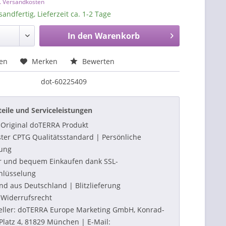
l. Versandkosten
sandfertig, Lieferzeit ca. 1-2 Tage
In den
Warenkorb
hen
Merken
Bewerten
dot-60225409
teile und Serviceleistungen
Original doTERRA Produkt
ter CPTG Qualitätsstandard | Persönliche
ung
r und bequem Einkaufen dank SSL-
hlüsselung
nd aus Deutschland | Blitzlieferung
Widerrufsrecht
eller: doTERRA Europe Marketing GmbH, Konrad-
Platz 4, 81829 München | E-Mail: