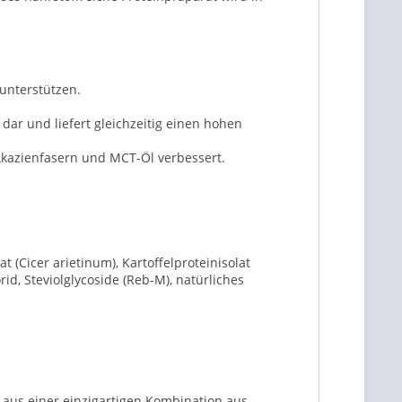
 unterstützen.
dar und liefert gleichzeitig einen hohen
kazienfasern und MCT-Öl verbessert.
(Cicer arietinum), Kartoffelproteinisolat
id, Steviolglycoside (Reb-M), natürliches
t aus einer einzigartigen Kombination aus