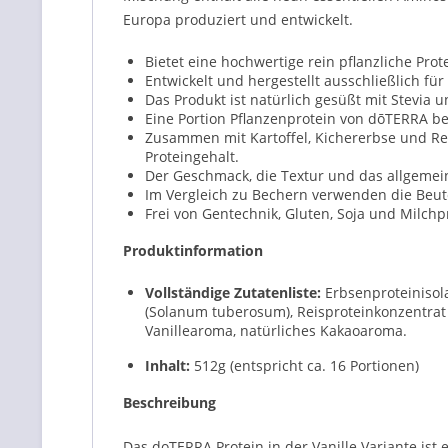
Europa produziert und entwickelt.
Bietet eine hochwertige rein pflanzliche Pro
Entwickelt und hergestellt ausschließlich fü
Das Produkt ist natürlich gesüßt mit Stevia
Eine Portion Pflanzenprotein von dōTERRA b
Zusammen mit Kartoffel, Kichererbse und Reis
Proteingehalt.
Der Geschmack, die Textur und das allgemei
Im Vergleich zu Bechern verwenden die Beutel
Frei von Gentechnik, Gluten, Soja und Milch
Produktinformation
Vollständige Zutatenliste:
Erbsenproteinisol
(Solanum tuberosum), Reisproteinkonzentrat (O
Vanillearoma, natürliches Kakaoaroma.
Inhalt:
512g (entspricht ca. 16 Portionen)
Beschreibung
Das doTERRA Protein in der Vanille Variante ist 