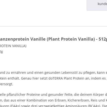
kund
zenprotein Vanille (Plant Protein Vanilla) - 512
ROTEIN VANILLA)
2g
nd zu ernähren und einen gesunden Lebensstil zu pflegen, kann 
ein enthält. Genau hier setzt doTERRA Plant Protein an, indem es 
ersorgt.
elle pflanzlicher Proteine und gesunder Fette, die deinem Körper
tein, das aus einer Kombination von Erbsen, Kichererbsen, Reis und 
äuren (EAAs) sowie drei verzweigtkettige Aminosäuren (BCAAs). Die