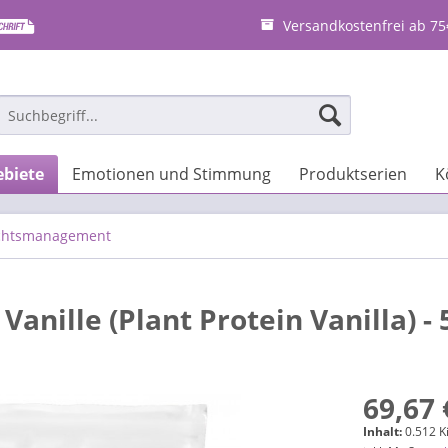
Versandkostenfrei ab 75
biete
Emotionen und Stimmung
Produktserien
K
chtsmanagement
anille (Plant Protein Vanilla) - 
69,67 
Inhalt:
0.512 K