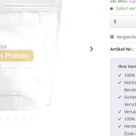
inkl. MwSt.
zzg
Sofort ver
Vergleic
Artikel-Nr.:
Ihre Vor
100% 
Höchs
Berat
Siche
Versc
Versa
100% 
Herst
Zuse-