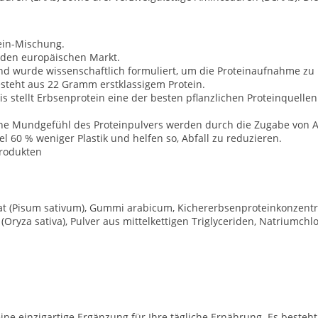
tein-Mischung.
r den europäischen Markt.
 und wurde wissenschaftlich formuliert, um die Proteinaufnahme zu
esteht aus 22 Gramm erstklassigem Protein.
 stellt Erbsenprotein eine der besten pflanzlichen Proteinquellen 
ne Mundgefühl des Proteinpulvers werden durch die Zugabe von A
 60 % weniger Plastik und helfen so, Abfall zu reduzieren.
produkten
at (Pisum sativum), Gummi arabicum, Kichererbsenproteinkonzentrat 
ryza sativa), Pulver aus mittelkettigen Triglyceriden, Natriumchlor
eine einzigartige Ergänzung für Ihre tägliche Ernährung. Es besteh