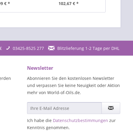
99 € *
102,67 € *
51
€
03425-8525 277
Blitzlieferung 1-2 Tage per DHL
Newsletter
erden
Abonnieren Sie den kostenlosen Newsletter
und verpassen Sie keine Neuigkeit oder Aktion
mehr von World-of-Oils.de.
Ich habe die
Datenschutzbestimmungen
zur
Kenntnis genommen.