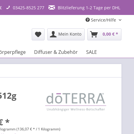
€
03425-8525 277
Blitzlieferung 1-2 Tage per DHL
Service/Hilfe
Mein Konto
0,00 € *
örperpflege
Diffuser & Zubehör
SALE
512g
€ *
ilogramm (136,07 € * / 1 Kilogramm)